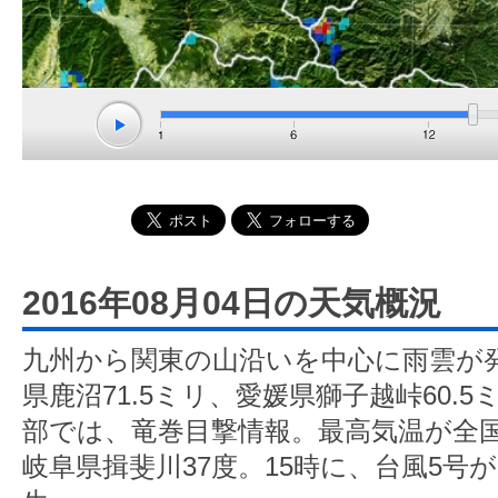
2016年08月04日の天気概況
九州から関東の山沿いを中心に雨雲が
県鹿沼71.5ミリ、愛媛県獅子越峠60.
部では、竜巻目撃情報。最高気温が全
岐阜県揖斐川37度。15時に、台風5号