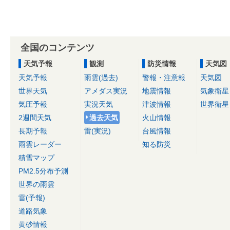
全国のコンテンツ
天気予報
観測
防災情報
天気図
天気予報
雨雲(過去)
警報・注意報
天気図
世界天気
アメダス実況
地震情報
気象衛星
気圧予報
実況天気
津波情報
世界衛星
2週間天気
過去天気
火山情報
長期予報
雷(実況)
台風情報
雨雲レーダー
知る防災
積雪マップ
PM2.5分布予測
世界の雨雲
雷(予報)
道路気象
黄砂情報