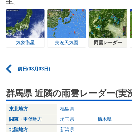
生。
気象衛星
実況天気図
雨雲レーダー
前日(08月03日)
群馬県 近隣の雨雲レーダー(実況
東北地方
福島県
関東・甲信地方
埼玉県
栃木県
北陸地方
新潟県