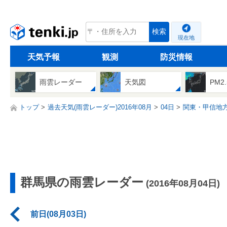
tenki.jp
検索
現在地
天気予報
観測
防災情報
雨雲レーダー
天気図
PM2
トップ
過去天気(雨雲レーダー)2016年08月
04日
関東・甲信地
群馬県の雨雲レーダー
(2016年08月04日)
前日(08月03日)