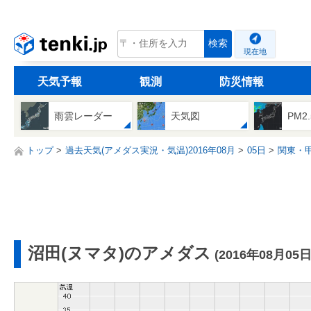
tenki.jp
検索
現在地
天気予報
観測
防災情報
雨雲レーダー
天気図
PM2
トップ
過去天気(アメダス実況・気温)2016年08月
05日
関東・
沼田(ヌマタ)のアメダス
(2016年08月05日