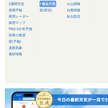
2週間天気
過去天気
火山情報
長期予報
雷(実況)
台風情報
雨雲レーダー
知る防災
積雪マップ
PM2.5分布予測
世界の雨雲
雷(予報)
道路気象
黄砂情報