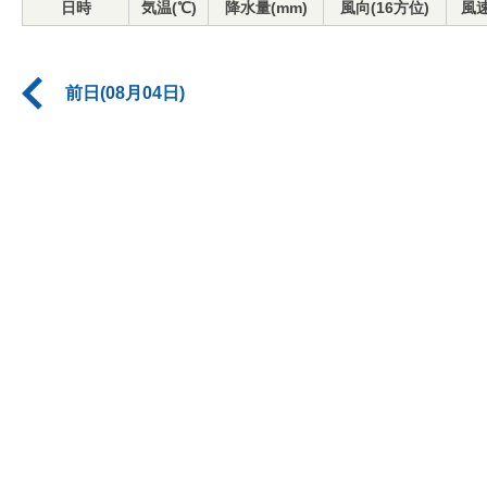
日時
気温(℃)
降水量(mm)
風向(16方位)
風速
前日(08月04日)