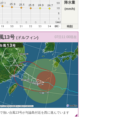
降水量
(mm/h)
時刻
風13号
(ドルフィン)
07日11:00現在
で強い台風13号が与論島付近を西に進んでいます