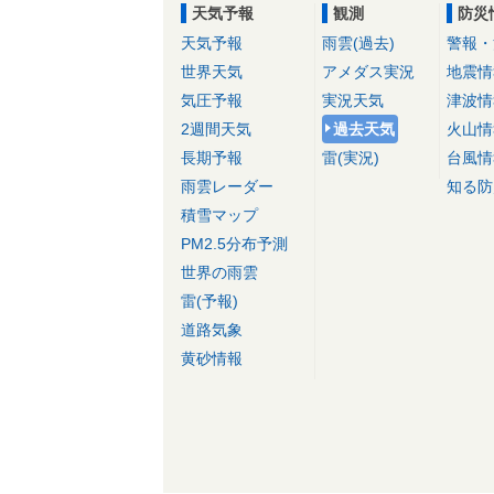
天気予報
観測
防災
天気予報
雨雲(過去)
警報・
世界天気
アメダス実況
地震情
気圧予報
実況天気
津波情
2週間天気
過去天気
火山情
長期予報
雷(実況)
台風情
雨雲レーダー
知る防
積雪マップ
PM2.5分布予測
世界の雨雲
雷(予報)
道路気象
黄砂情報