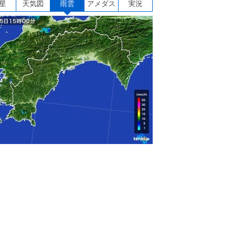
星
天気図
雨雲
アメダス
実況