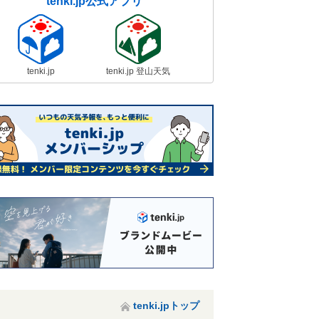
tenki.jp公式アプリ
tenki.jp
tenki.jp 登山天気
tenki.jpトップ