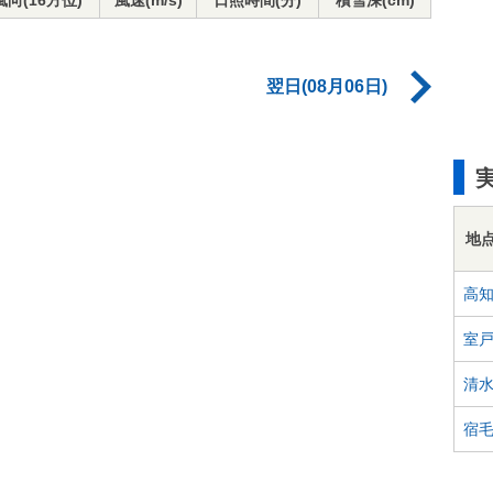
風向(16方位)
風速(m/s)
日照時間(分)
積雪深(cm)
翌日(08月06日)
地
高
室
清
宿