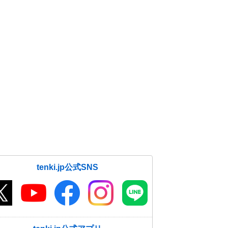
tenki.jp公式SNS