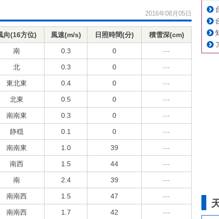
2016年08月05日
風向(16方位)
風速(m/s)
日照時間(分)
積雪深(cm)
南
0.3
0
---
北
0.3
0
---
東北東
0.4
0
---
北東
0.5
0
---
南南東
0.3
0
---
静穏
0.1
0
---
南南東
1.0
39
---
南西
1.5
44
---
南
2.4
39
---
南南西
1.5
47
---
南南西
1.7
42
---