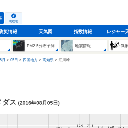
索
現在地
防災情報
天気図
指数情報
レジャー
PM2.5分布予測
地震情報
気
8月
05日
四国地方
高知県
江川崎
メダス
(2016年08月05日)