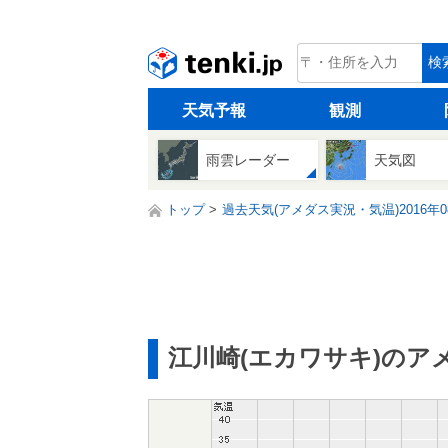
tenki.jp
検
天気予報
観測
雨雲レーダー
天気図
トップ
過去天気(アメダス実況・気温)2016年0
江川崎(エカワサキ)のア