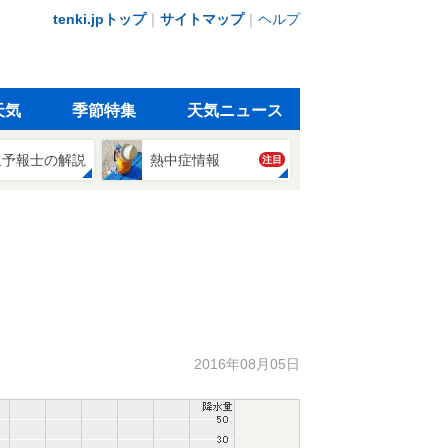
tenki.jpトップ
｜
サイトマップ
｜
ヘルプ
天気
季節特集
天気ニュース
象予報士の解説
熱中症情報
注目
2016年08月05日