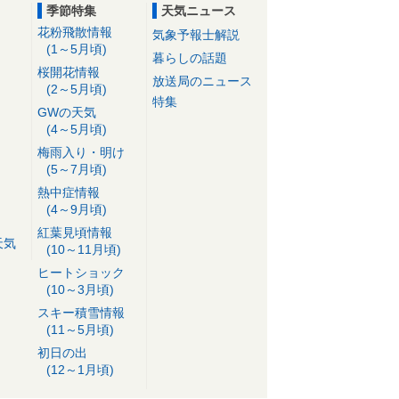
季節特集
天気ニュース
花粉飛散情報
気象予報士解説
(1～5月頃)
暮らしの話題
桜開花情報
放送局のニュース
(2～5月頃)
特集
GWの天気
(4～5月頃)
梅雨入り・明け
(5～7月頃)
熱中症情報
(4～9月頃)
紅葉見頃情報
天気
(10～11月頃)
ヒートショック
(10～3月頃)
スキー積雪情報
(11～5月頃)
初日の出
(12～1月頃)