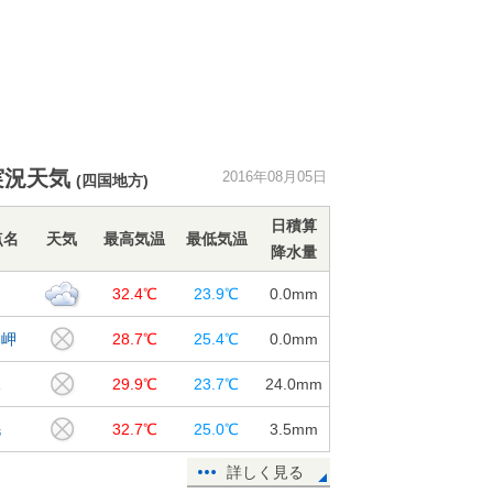
実況天気
2016年08月05日
(四国地方)
日積算
点名
天気
最高気温
最低気温
降水量
知
32.4℃
23.9℃
0.0
mm
戸岬
28.7℃
25.4℃
0.0
mm
水
29.9℃
23.7℃
24.0
mm
毛
32.7℃
25.0℃
3.5
mm
詳しく見る