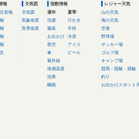
情報
天気図
指数情報
レジャー天気
注意報
天気図
通年
夏季
山の天気
報
気象衛星
洗濯
汗かき
海の天気
報
世界衛星
服装
不快
空港
報
お出かけ
冷房
野球場
報
星空
アイス
サッカー場
災
傘
ビール
ゴルフ場
紫外線
キャンプ場
体感温度
競馬・競艇・競輪
洗車
釣り
睡眠
お出かけスポット