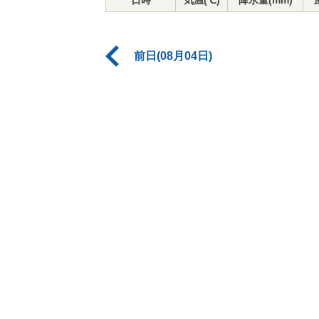
日時
気温(℃)
降水量(mm)
前日(08月04日)