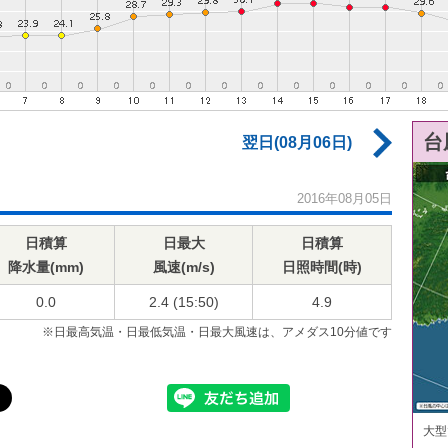
台
翌日(08月06日)
2016年08月05日
日積算
日最大
日積算
降水量(mm)
風速(m/s)
日照時間(時)
0.0
2.4 (15:50)
4.9
※日最高気温・日最低気温・日最大風速は、アメダス10分値です
大型