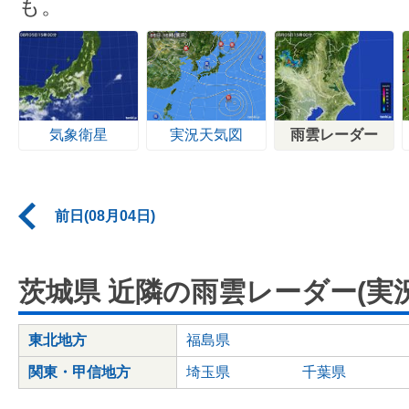
も。
気象衛星
実況天気図
雨雲レーダー
前日(08月04日)
茨城県 近隣の雨雲レーダー(実況
東北地方
福島県
関東・甲信地方
埼玉県
千葉県