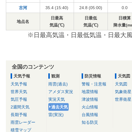
古河
35.4 (15:40)
24.8 (05:00)
0.0
日最高
日最低
日積算
地点名
気温(℃)
気温(℃)
降水量(m
※日最高気温・日最低気温・日最大風
全国のコンテンツ
天気予報
観測
防災情報
天気図
天気予報
雨雲(過去)
警報・注意報
天気図
世界天気
アメダス実況
地震情報
気象衛星
気圧予報
実況天気
津波情報
世界衛星
2週間天気
過去天気
火山情報
長期予報
雷(実況)
台風情報
雨雲レーダー
知る防災
積雪マップ