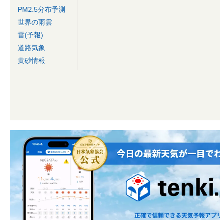
PM2.5分布予測
世界の雨雲
雷(予報)
道路気象
黄砂情報