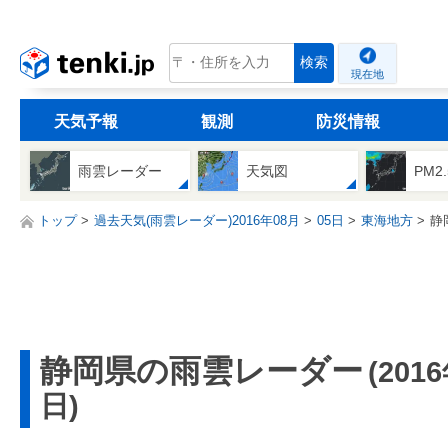
tenki.jp
検索
現在地
天気予報
観測
防災情報
雨雲レーダー
天気図
PM2
トップ
過去天気(雨雲レーダー)2016年08月
05日
東海地方
静
静岡県の雨雲レーダー
(201
日)