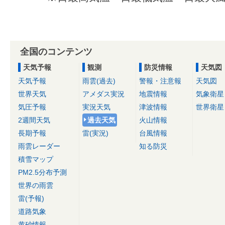
全国のコンテンツ
天気予報
観測
防災情報
天気図
天気予報
雨雲(過去)
警報・注意報
天気図
世界天気
アメダス実況
地震情報
気象衛星
気圧予報
実況天気
津波情報
世界衛星
2週間天気
過去天気
火山情報
長期予報
雷(実況)
台風情報
雨雲レーダー
知る防災
積雪マップ
PM2.5分布予測
世界の雨雲
雷(予報)
道路気象
黄砂情報