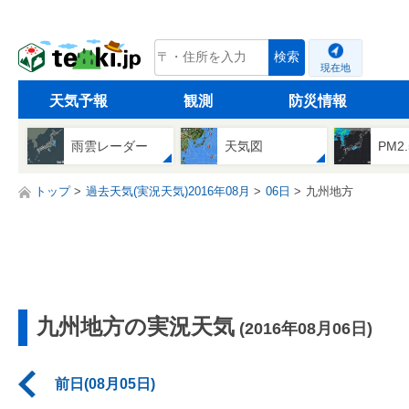
tenki.jp
検索
現在地
天気予報
観測
防災情報
雨雲レーダー
天気図
PM2
トップ
過去天気(実況天気)2016年08月
06日
九州地方
九州地方の実況天気
(2016年08月06日)
前日(08月05日)