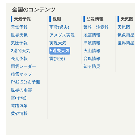
全国のコンテンツ
天気予報
観測
防災情報
天気図
天気予報
雨雲(過去)
警報・注意報
天気図
世界天気
アメダス実況
地震情報
気象衛星
気圧予報
実況天気
津波情報
世界衛星
2週間天気
過去天気
火山情報
長期予報
雷(実況)
台風情報
雨雲レーダー
知る防災
積雪マップ
PM2.5分布予測
世界の雨雲
雷(予報)
道路気象
黄砂情報