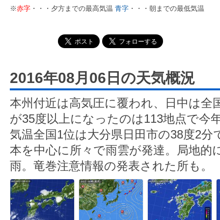
※
赤字
・・・夕方までの最高気温
青字
・・・朝までの最低気温
2016年08月06日の天気概況
本州付近は高気圧に覆われ、日中は全
が35度以上になったのは113地点で
気温全国1位は大分県日田市の38度2分
本を中心に所々で雨雲が発達。局地的に
雨。竜巻注意情報の発表された所も。