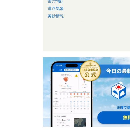
雷(予報)
道路気象
黄砂情報