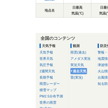
日最高
日最
地点名
気温(℃)
気温(
全国のコンテンツ
天気予報
観測
防災
天気予報
雨雲(過去)
警報・
世界天気
アメダス実況
地震情
気圧予報
実況天気
津波情
2週間天気
過去天気
火山情
長期予報
雷(実況)
台風情
雨雲レーダー
知る防
積雪マップ
PM2.5分布予測
世界の雨雲