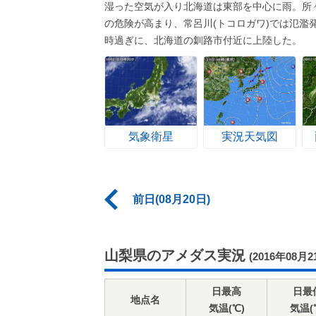
湿った空気が入り北海道は東部を中心に雨。所々
の危険が高まり、常呂川(トコロガワ)では氾濫
時過ぎに、北海道の釧路市付近に上陸した。
気象衛星
実況天気図
前日(08月20日)
山梨県のアメダス実況
(2016年08月2
日最高
日最
地点名
気温(℃)
気温(