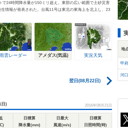
で24時間降水量が150ミリ超え。東部の広い範囲で土砂災害
発生情報が発表された。台風11号は東北の東海上を北上し、23
地
雨雲レーダー
アメダス(気温)
実況天気
甲
河
翌日(08月22日)
1日)
2016年08月21日
低
日積算
日最大
日積算
℃)
降水量(mm)
風速(m/s)
日照時間(時)