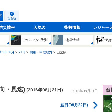
索
現在地
防災情報
天気図
指数情報
レジャー
PM2.5分布予測
地震情報
気
16年08月
21日
関東・甲信地方
山梨県
向・風速)
台
(2016年08月21日)
2016年08月21日
翌日(08月22日)