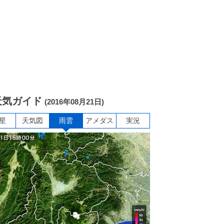
天気ガイド
(2016年08月21日)
星
天気図
雨雲
アメダス
実況