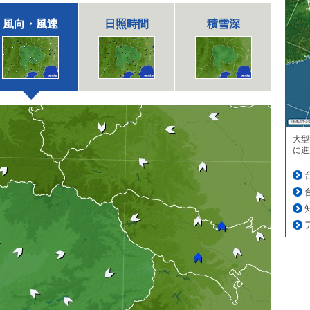
風向・風速
日照時間
積雪深
大型
に進