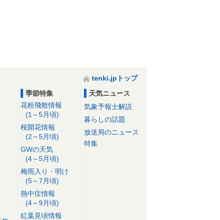
tenki.jpトップ
季節特集
天気ニュース
花粉飛散情報
気象予報士解説
(1～5月頃)
暮らしの話題
桜開花情報
放送局のニュース
(2～5月頃)
特集
GWの天気
(4～5月頃)
梅雨入り・明け
(5～7月頃)
熱中症情報
(4～9月頃)
紅葉見頃情報