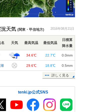
実況天気
2016年08月21日
(関東・甲信地方)
日積算
点名
天気
最高気温
最低気温
降水量
府
34.6℃
22.7℃
0.0
mm
口湖
29.6℃
18.8℃
0.5
mm
詳しく見る
tenki.jp公式SNS