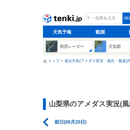
tenki.jp
検
天気予報
観測
雨雲レーダー
天気図
トップ
過去天気(アメダス実況・風向・風速)20
山梨県のアメダス実況(風
前日(08月20日)