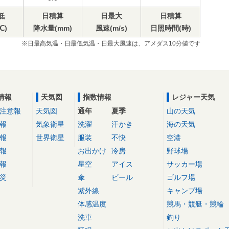
低
日積算
日最大
日積算
℃)
降水量(mm)
風速(m/s)
日照時間(時)
※日最高気温・日最低気温・日最大風速は、アメダス10分値です
情報
天気図
指数情報
レジャー天気
注意報
天気図
通年
夏季
山の天気
報
気象衛星
洗濯
汗かき
海の天気
報
世界衛星
服装
不快
空港
報
お出かけ
冷房
野球場
報
星空
アイス
サッカー場
災
傘
ビール
ゴルフ場
紫外線
キャンプ場
体感温度
競馬・競艇・競輪
洗車
釣り