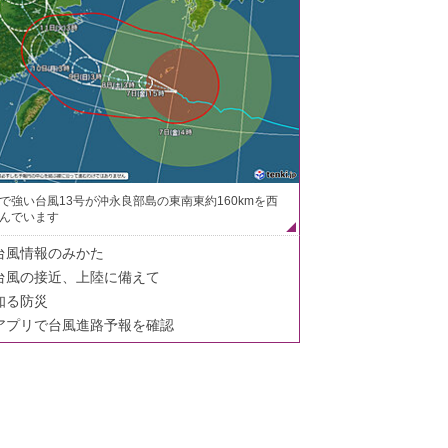
で強い台風13号が沖永良部島の東南東約160kmを西
んでいます
台風情報のみかた
台風の接近、上陸に備えて
知る防災
アプリで台風進路予報を確認