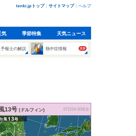
tenki.jpトップ
｜
サイトマップ
｜
ヘルプ
天気
季節特集
天気ニュース
象予報士の解説
熱中症情報
注目
風13号
(ドルフィン)
07日04:00現在