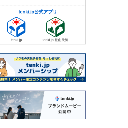
tenki.jp公式アプリ
tenki.jp
tenki.jp 登山天気