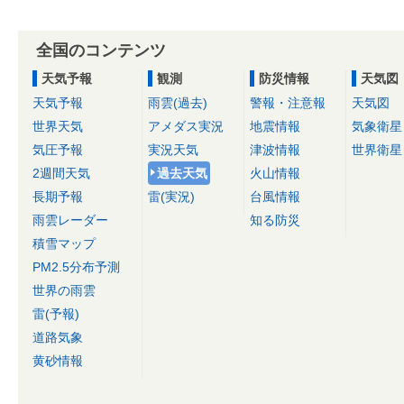
全国のコンテンツ
天気予報
観測
防災情報
天気図
天気予報
雨雲(過去)
警報・注意報
天気図
世界天気
アメダス実況
地震情報
気象衛星
気圧予報
実況天気
津波情報
世界衛星
2週間天気
過去天気
火山情報
長期予報
雷(実況)
台風情報
雨雲レーダー
知る防災
積雪マップ
PM2.5分布予測
世界の雨雲
雷(予報)
道路気象
黄砂情報