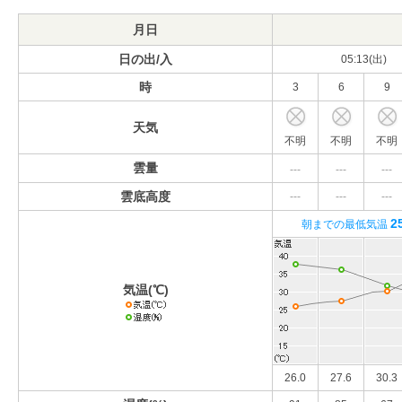
月日
日の出/入
05:13(出)
時
3
6
9
天気
不明
不明
不明
雲量
---
---
---
雲底高度
---
---
---
2
朝までの最低気温
気温(℃)
26.0
27.6
30.3