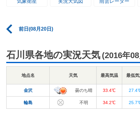
気象衛星
実況天気図
雨雲レーダー
前日(08月20日)
石川県各地の実況天気
(2016年0
地点名
天気
最高気温
最低気
金沢
曇のち晴
33.4℃
27.4
輪島
不明
34.2℃
25.7