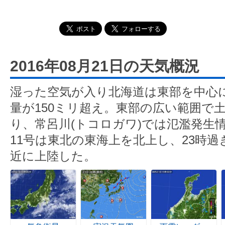
2016年08月21日の天気概況
湿った空気が入り北海道は東部を中心に
量が150ミリ超え。東部の広い範囲で
り、常呂川(トコロガワ)では氾濫発生
11号は東北の東海上を北上し、23時
近に上陸した。