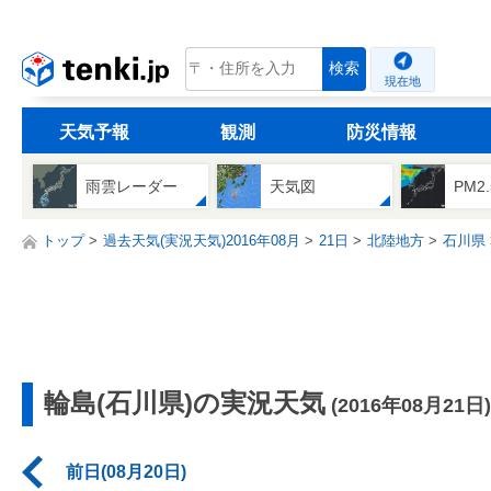
tenki.jp
検索
現在地
天気予報
観測
防災情報
雨雲レーダー
天気図
PM2
トップ
過去天気(実況天気)2016年08月
21日
北陸地方
石川県
輪島(石川県)の実況天気
(2016年08月21日)
前日(08月20日)