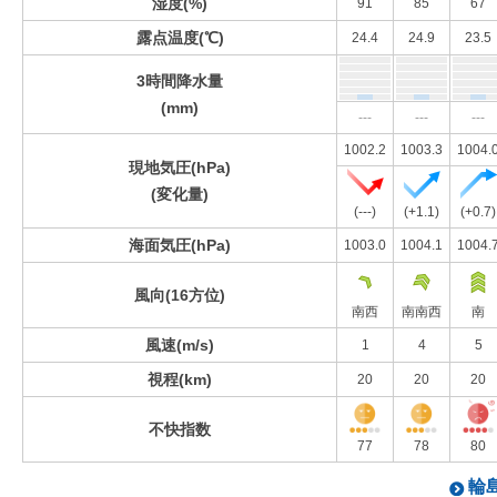
湿度(%)
91
85
67
露点温度(℃)
24.4
24.9
23.5
3時間降水量
(mm)
---
---
---
1002.2
1003.3
1004.
現地気圧(hPa)
(変化量)
(---)
(+1.1)
(+0.7)
海面気圧(hPa)
1003.0
1004.1
1004.
風向(16方位)
南西
南南西
南
風速(m/s)
1
4
5
視程(km)
20
20
20
不快指数
77
78
80
輪島