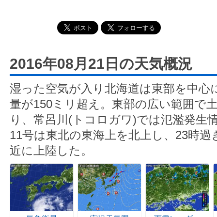
2016年08月21日の天気概況
湿った空気が入り北海道は東部を中心に
量が150ミリ超え。東部の広い範囲で
り、常呂川(トコロガワ)では氾濫発生
11号は東北の東海上を北上し、23時
近に上陸した。