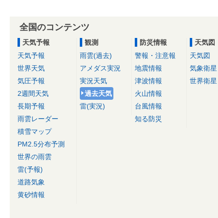
全国のコンテンツ
天気予報
観測
防災情報
天気図
天気予報
雨雲(過去)
警報・注意報
天気図
世界天気
アメダス実況
地震情報
気象衛星
気圧予報
実況天気
津波情報
世界衛星
2週間天気
過去天気
火山情報
長期予報
雷(実況)
台風情報
雨雲レーダー
知る防災
積雪マップ
PM2.5分布予測
世界の雨雲
雷(予報)
道路気象
黄砂情報