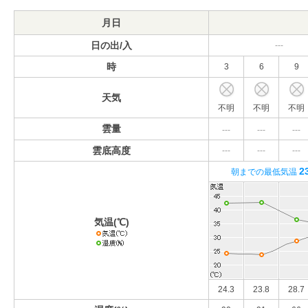
月日
日の出/入
---
時
3
6
9
天気
不明
不明
不明
雲量
---
---
---
雲底高度
---
---
---
2
朝までの最低気温
気温(℃)
24.3
23.8
28.7