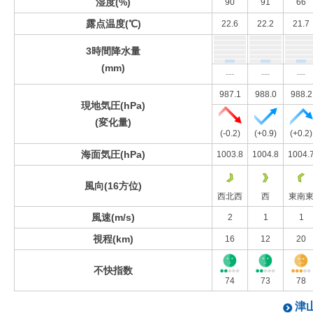
湿度(%)
90
91
66
露点温度(℃)
22.6
22.2
21.7
3時間降水量
(mm)
---
---
---
987.1
988.0
988.2
現地気圧(hPa)
(変化量)
(-0.2)
(+0.9)
(+0.2)
海面気圧(hPa)
1003.8
1004.8
1004.
風向(16方位)
西北西
西
東南
風速(m/s)
2
1
1
視程(km)
16
12
20
不快指数
74
73
78
津山