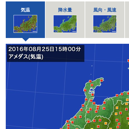
気温
降水量
風向・風速