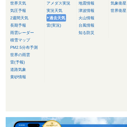
世界天気
アメダス実況
地震情報
気象衛星
気圧予報
実況天気
津波情報
世界衛星
2週間天気
過去天気
火山情報
長期予報
雷(実況)
台風情報
雨雲レーダー
知る防災
積雪マップ
PM2.5分布予測
世界の雨雲
雷(予報)
道路気象
黄砂情報