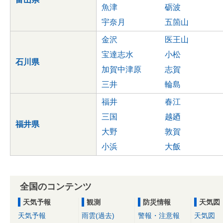
魚津
砺波
宇奈月
五箇山
金沢
医王山
宝達志水
小松
石川県
加賀中津原
志賀
三井
輪島
福井
春江
三国
越廼
福井県
大野
敦賀
小浜
大飯
全国のコンテンツ
天気予報
観測
防災情報
天気図
天気予報
雨雲(過去)
警報・注意報
天気図