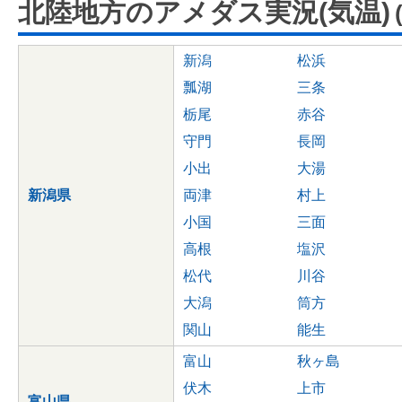
北陸地方のアメダス実況(気温)
新潟
松浜
瓢湖
三条
栃尾
赤谷
守門
長岡
小出
大湯
新潟県
両津
村上
小国
三面
高根
塩沢
松代
川谷
大潟
筒方
関山
能生
富山
秋ヶ島
伏木
上市
富山県