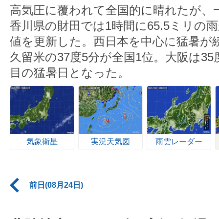
高気圧に覆われて全国的に晴れたが、
香川県の財田では1時間に65.5ミリの
値を更新した。西日本を中心に猛暑が
久留米の37度5分が全国1位。大阪は35
目の猛暑日となった。
気象衛星
実況天気図
雨雲レーダー
前日(08月24日)