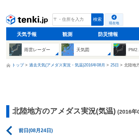
tenki.jp
検索
現在地
天気予報
観測
防災情報
雨雲レーダー
天気図
PM2
トップ
過去天気(アメダス実況・気温)2016年08月
25日
北陸地
北陸地方のアメダス実況(気温)
(2016年
前日(08月24日)