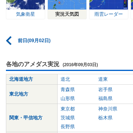
気象衛星
実況天気図
雨雲レーダー
前日(09月02日)
各地のアメダス実況
(2016年09月03日)
北海道地方
道北
道東
青森県
岩手県
東北地方
山形県
福島県
東京都
神奈川県
関東・甲信地方
茨城県
栃木県
長野県