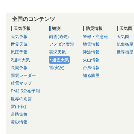
全国のコンテンツ
天気予報
観測
防災情報
天気図
天気予報
雨雲(過去)
警報・注意報
天気図
世界天気
アメダス実況
地震情報
気象衛星
気圧予報
実況天気
津波情報
世界衛星
2週間天気
過去天気
火山情報
長期予報
雷(実況)
台風情報
雨雲レーダー
知る防災
積雪マップ
PM2.5分布予測
世界の雨雲
雷(予報)
道路気象
黄砂情報