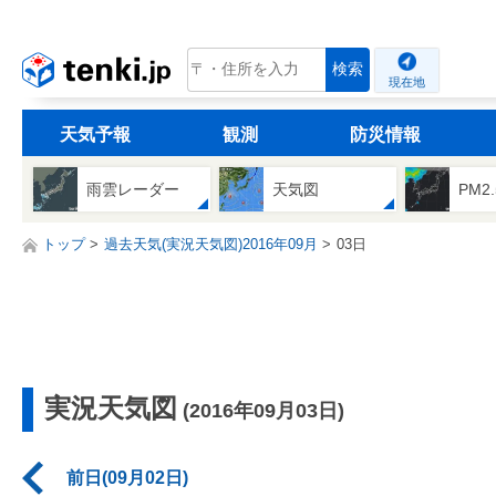
tenki.jp
検索
現在地
天気予報
観測
防災情報
雨雲レーダー
天気図
PM2
トップ
過去天気(実況天気図)2016年09月
03日
実況天気図
(2016年09月03日)
前日(09月02日)