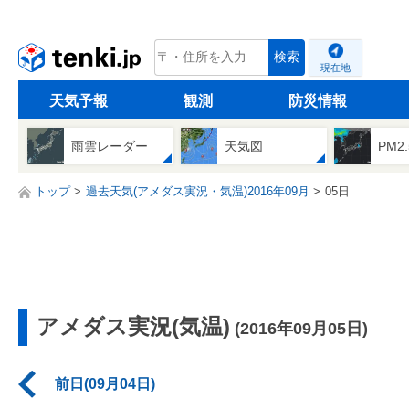
tenki.jp
検索
現在地
天気予報
観測
防災情報
雨雲レーダー
天気図
PM2
トップ
過去天気(アメダス実況・気温)2016年09月
05日
アメダス実況(気温)
(2016年09月05日)
前日(09月04日)