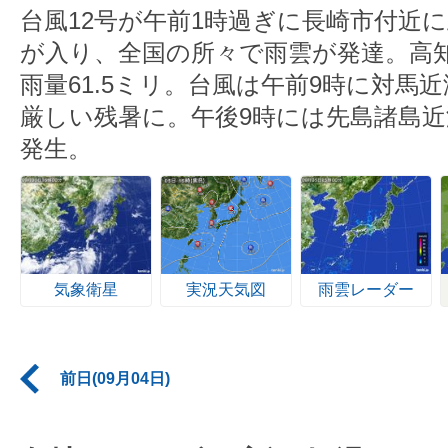
台風12号が午前1時過ぎに長崎市付近
が入り、全国の所々で雨雲が発達。高
雨量61.5ミリ。台風は午前9時に対馬
厳しい残暑に。午後9時には先島諸島
発生。
気象衛星
実況天気図
雨雲レーダー
前日(09月04日)