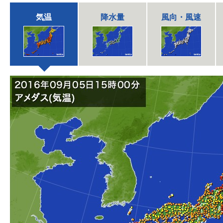
気温
降水量
風向・風速