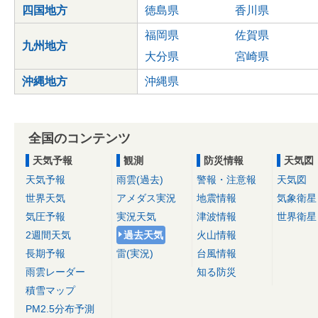
四国地方
徳島県
香川県
福岡県
佐賀県
九州地方
大分県
宮崎県
沖縄地方
沖縄県
全国のコンテンツ
天気予報
観測
防災情報
天気図
天気予報
雨雲(過去)
警報・注意報
天気図
世界天気
アメダス実況
地震情報
気象衛星
気圧予報
実況天気
津波情報
世界衛星
2週間天気
過去天気
火山情報
長期予報
雷(実況)
台風情報
雨雲レーダー
知る防災
積雪マップ
PM2.5分布予測