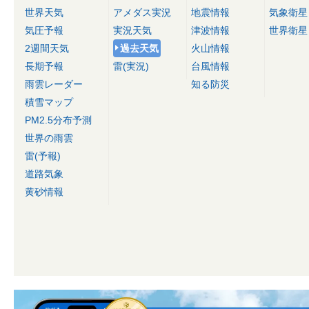
世界天気
アメダス実況
地震情報
気象衛星
気圧予報
実況天気
津波情報
世界衛星
2週間天気
過去天気
火山情報
長期予報
雷(実況)
台風情報
雨雲レーダー
知る防災
積雪マップ
PM2.5分布予測
世界の雨雲
雷(予報)
道路気象
黄砂情報