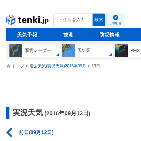
tenki.jp
検索
現在地
天気予報
観測
防災情報
雨雲レーダー
天気図
PM2
トップ
過去天気(実況天気)2016年09月
13日
実況天気
(2016年09月13日)
前日(09月12日)