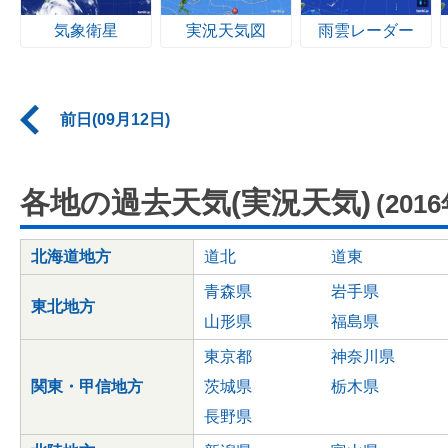
気象衛星
実況天気図
雨雲レーダー
前日(09月12日)
各地の過去天気(実況天気)
(201
北海道地方
道北
道東
青森県
岩手県
東北地方
山形県
福島県
東京都
神奈川県
関東・甲信地方
茨城県
栃木県
長野県