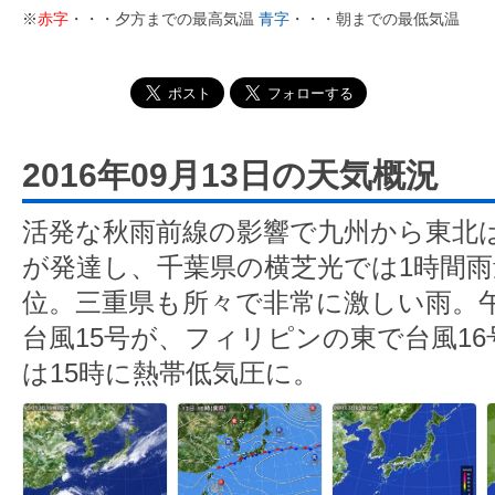
※
赤字
・・・夕方までの最高気温
青字
・・・朝までの最低気温
2016年09月13日の天気概況
活発な秋雨前線の影響で九州から東北
が発達し、千葉県の横芝光では1時間雨量
位。三重県も所々で非常に激しい雨。
台風15号が、フィリピンの東で台風16
は15時に熱帯低気圧に。