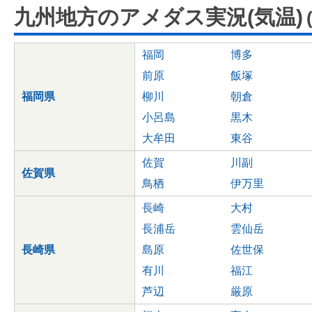
九州地方のアメダス実況(気温)
福岡
博多
前原
飯塚
福岡県
柳川
朝倉
小呂島
黒木
大牟田
東谷
佐賀
川副
佐賀県
鳥栖
伊万里
長崎
大村
長浦岳
雲仙岳
長崎県
島原
佐世保
有川
福江
芦辺
厳原