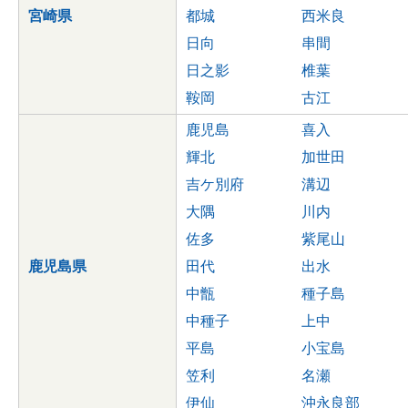
宮崎県
都城
西米良
日向
串間
日之影
椎葉
鞍岡
古江
鹿児島
喜入
輝北
加世田
吉ケ別府
溝辺
大隅
川内
佐多
紫尾山
鹿児島県
田代
出水
中甑
種子島
中種子
上中
平島
小宝島
笠利
名瀬
伊仙
沖永良部