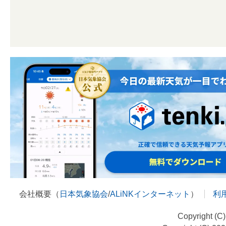
会社概要（
日本気象協会
/
ALiNKインターネット
）
利
Copyright (C