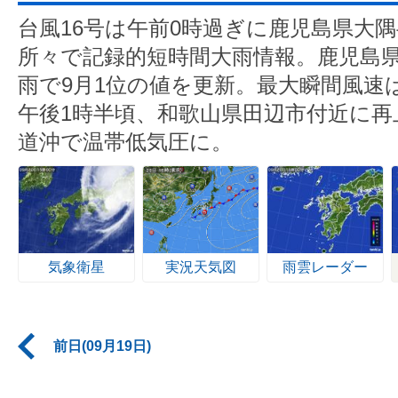
台風16号は午前0時過ぎに鹿児島県大
所々で記録的短時間大雨情報。鹿児島県
雨で9月1位の値を更新。最大瞬間風速は
午後1時半頃、和歌山県田辺市付近に再
道沖で温帯低気圧に。
気象衛星
実況天気図
雨雲レーダー
前日(09月19日)