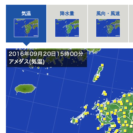
気温
降水量
風向・風速