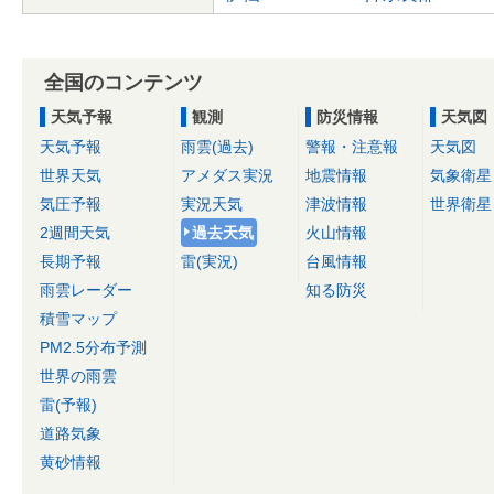
全国のコンテンツ
天気予報
観測
防災情報
天気図
天気予報
雨雲(過去)
警報・注意報
天気図
世界天気
アメダス実況
地震情報
気象衛星
気圧予報
実況天気
津波情報
世界衛星
2週間天気
過去天気
火山情報
長期予報
雷(実況)
台風情報
雨雲レーダー
知る防災
積雪マップ
PM2.5分布予測
世界の雨雲
雷(予報)
道路気象
黄砂情報