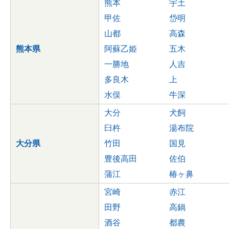
熊本
宇土
甲佐
岱明
山都
高森
熊本県
阿蘇乙姫
五木
一勝地
人吉
多良木
上
水俣
牛深
大分
犬飼
臼杵
湯布院
大分県
竹田
国見
豊後高田
佐伯
蒲江
椿ヶ鼻
宮崎
赤江
田野
高鍋
酒谷
都農