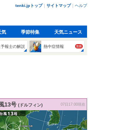
tenki.jpトップ
｜
サイトマップ
｜
ヘルプ
天気
季節特集
天気ニュース
象予報士の解説
熱中症情報
注目
風13号
(ドルフィン)
07日17:00現在