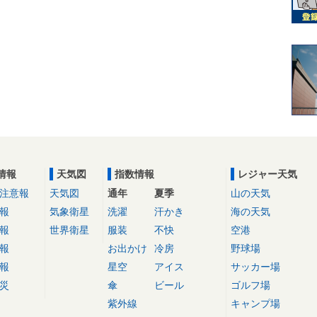
情報
天気図
指数情報
レジャー天気
注意報
天気図
通年
夏季
山の天気
報
気象衛星
洗濯
汗かき
海の天気
報
世界衛星
服装
不快
空港
報
お出かけ
冷房
野球場
報
星空
アイス
サッカー場
災
傘
ビール
ゴルフ場
紫外線
キャンプ場