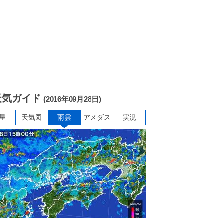
天気ガイド
(2016年09月28日)
星
天気図
雨雲
アメダス
実況