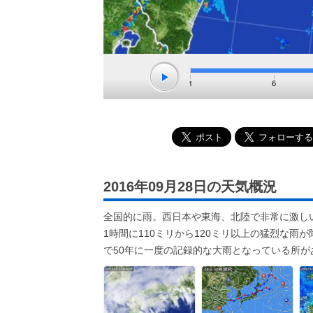
2016年09月28日の天気概況
全国的に雨。西日本や東海、北陸で非常に激し
1時間に110ミリから120ミリ以上の猛烈な
で50年に一度の記録的な大雨となっている所が