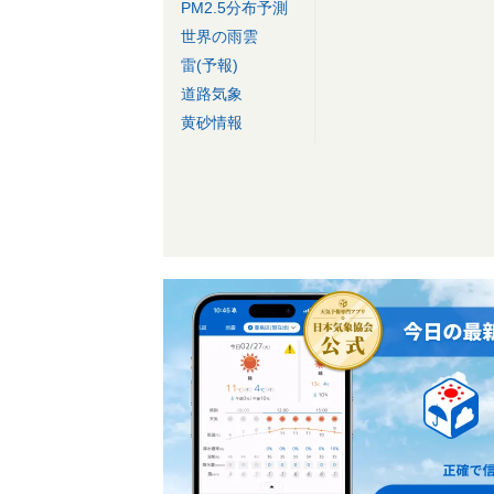
PM2.5分布予測
世界の雨雲
雷(予報)
道路気象
黄砂情報