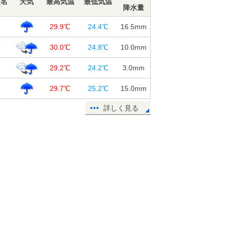
点名
天気
最高気温
最低気温
降水量
島
29.9℃
24.4℃
16.5
mm
松
30.0℃
24.8℃
10.0
mm
山
29.2℃
24.2℃
3.0
mm
知
29.7℃
25.2℃
15.0
mm
詳しく見る