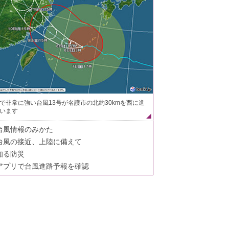
で非常に強い台風13号が名護市の北約30kmを西に進
います
台風情報のみかた
台風の接近、上陸に備えて
知る防災
アプリで台風進路予報を確認