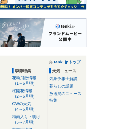
tenki.jpトップ
季節特集
天気ニュース
花粉飛散情報
気象予報士解説
(1～5月頃)
暮らしの話題
桜開花情報
放送局のニュース
(2～5月頃)
特集
GWの天気
(4～5月頃)
梅雨入り・明け
(5～7月頃)