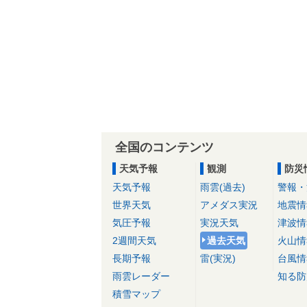
全国のコンテンツ
天気予報
観測
防災
天気予報
雨雲(過去)
警報・
世界天気
アメダス実況
地震情
気圧予報
実況天気
津波情
2週間天気
過去天気
火山情
長期予報
雷(実況)
台風情
雨雲レーダー
知る防
積雪マップ