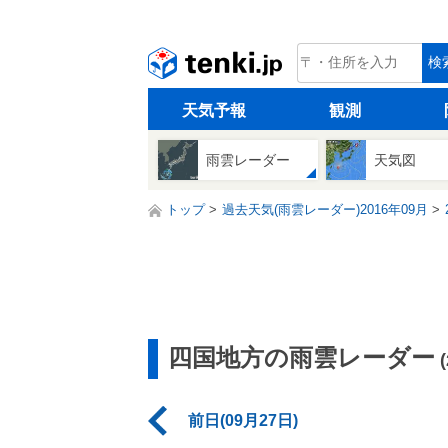
tenki.jp
検
天気予報
観測
雨雲レーダー
天気図
トップ
過去天気(雨雲レーダー)2016年09月
四国地方の雨雲レーダー
前日(09月27日)