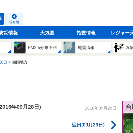
索
現在地
防災情報
天気図
指数情報
レジャー
PM2.5分布予測
地震情報
気
28日
四国地方
台
(2016年09月28日)
2016年09月28日
翌日(09月29日)