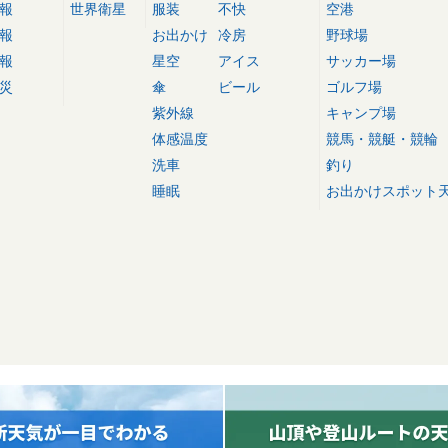
報
世界衛星
服装
不快
空港
報
お出かけ
冷房
野球場
報
星空
アイス
サッカー場
災
傘
ビール
ゴルフ場
紫外線
キャンプ場
体感温度
競馬・競艇・競輪
洗車
釣り
睡眠
お出かけスポット