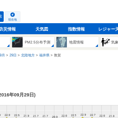
索
現在地
防災情報
天気図
指数情報
レジャー
PM2.5分布予測
地震情報
気
9月
29日
北陸地方
福井県
敦賀
(2016年09月29日)