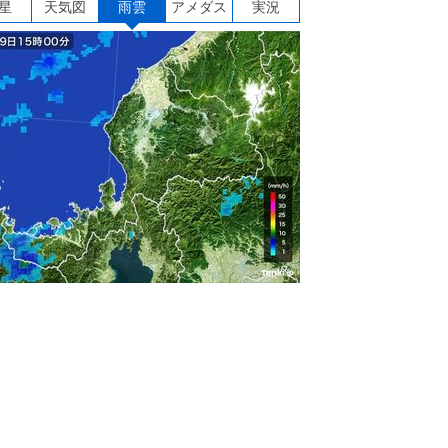
星
天気図
雨雲
アメダス
実況