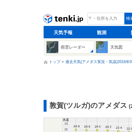
tenki.jp
検
天気予報
観測
雨雲レーダー
天気図
トップ
過去天気(アメダス実況・気温)2016年0
敦賀(ツルガ)のアメダス