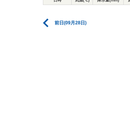
日時
気温(℃)
降水量(mm)
前日(09月28日)