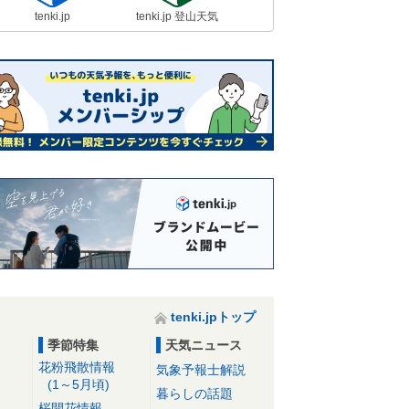
tenki.jp
tenki.jp 登山天気
tenki.jpトップ
季節特集
天気ニュース
花粉飛散情報
気象予報士解説
(1～5月頃)
暮らしの話題
桜開花情報