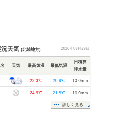
実況天気
2016年09月29日
(北陸地方)
日積算
点名
天気
最高気温
最低気温
降水量
井
23.3℃
20.9℃
10.0
mm
賀
24.9℃
21.8℃
16.0
mm
詳しく見る