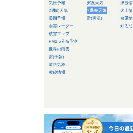
気圧予報
実況天気
津波情
2週間天気
過去天気
火山情
長期予報
雷(実況)
台風情
雨雲レーダー
知る防
積雪マップ
PM2.5分布予測
世界の雨雲
雷(予報)
道路気象
黄砂情報