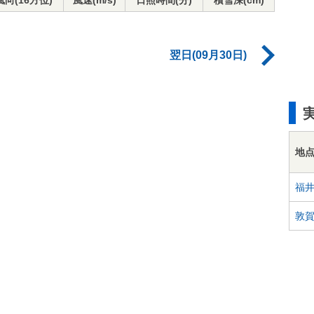
風向(16方位)
風速(m/s)
日照時間(分)
積雪深(cm)
翌日(09月30日)
地
福
敦