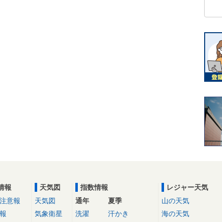
情報
天気図
指数情報
レジャー天気
注意報
天気図
通年
夏季
山の天気
報
気象衛星
洗濯
汗かき
海の天気