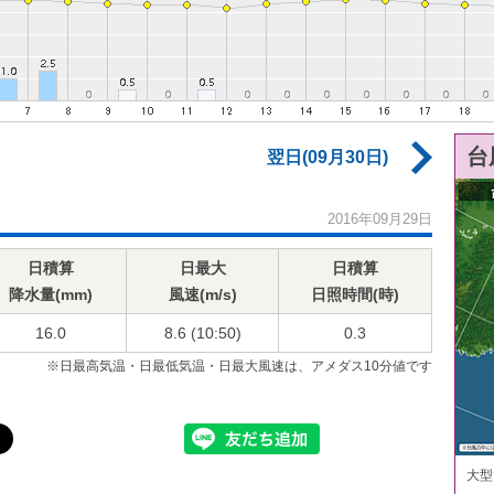
台
翌日(09月30日)
2016年09月29日
日積算
日最大
日積算
降水量(mm)
風速(m/s)
日照時間(時)
16.0
8.6 (10:50)
0.3
※日最高気温・日最低気温・日最大風速は、アメダス10分値です
大型