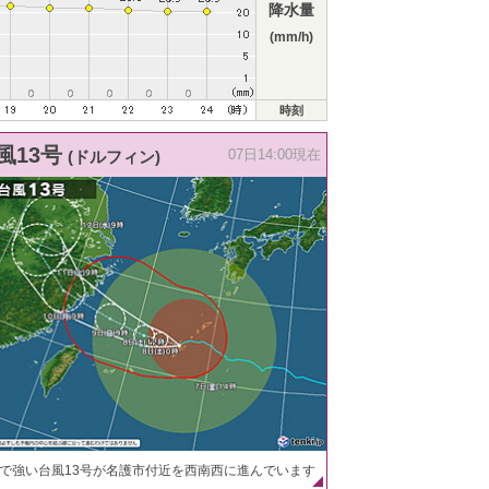
降水量
(mm/h)
時刻
風13号
(ドルフィン)
07日14:00現在
で強い台風13号が名護市付近を西南西に進んでいます