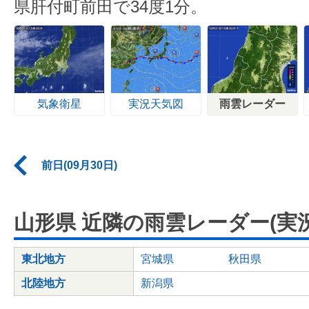
県肝付町前田で34度1分。
気象衛星
実況天気図
雨雲レーダー
前日(09月30日)
山形県 近隣の雨雲レーダー(実況
東北地方
宮城県
秋田県
北陸地方
新潟県