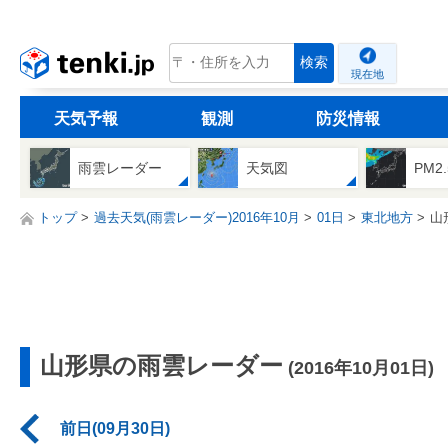
tenki.jp
検索
現在地
天気予報
観測
防災情報
雨雲レーダー
天気図
PM2
トップ
過去天気(雨雲レーダー)2016年10月
01日
東北地方
山
山形県の雨雲レーダー
(2016年10月01日)
前日(09月30日)