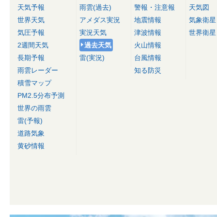
天気予報
雨雲(過去)
警報・注意報
天気図
世界天気
アメダス実況
地震情報
気象衛星
気圧予報
実況天気
津波情報
世界衛星
2週間天気
過去天気
火山情報
長期予報
雷(実況)
台風情報
雨雲レーダー
知る防災
積雪マップ
PM2.5分布予測
世界の雨雲
雷(予報)
道路気象
黄砂情報