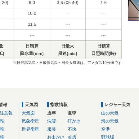
6:20)
8.0
3.6 (05:40)
1.6
10.0
---
---
11.5
---
---
---
---
---
低
日積算
日最大
日積算
℃)
降水量(mm)
風速(m/s)
日照時間(時)
※日最高気温・日最低気温・日最大風速は、アメダス10分値です
情報
天気図
指数情報
レジャー天気
注意報
天気図
通年
夏季
山の天気
報
気象衛星
洗濯
汗かき
海の天気
報
世界衛星
服装
不快
空港
報
お出かけ
冷房
野球場