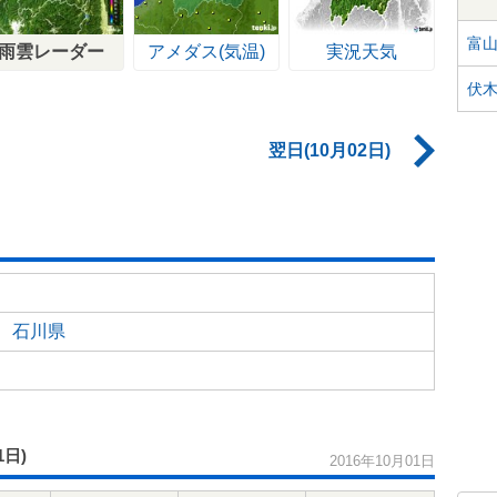
富
雨雲レーダー
アメダス(気温)
実況天気
伏
翌日(10月02日)
石川県
1日)
2016年10月01日