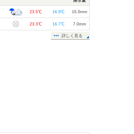
降水量
山
23.5℃
16.9℃
15.0
mm
木
23.3℃
16.7℃
7.0
mm
詳しく見る