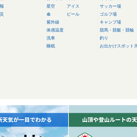
報
星空
アイス
サッカー場
災
傘
ビール
ゴルフ場
紫外線
キャンプ場
体感温度
競馬・競艇・競輪
洗車
釣り
睡眠
お出かけスポット