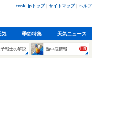
tenki.jpトップ
｜
サイトマップ
｜
ヘルプ
天気
季節特集
天気ニュース
象予報士の解説
熱中症情報
注目