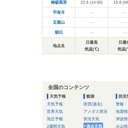
南砺高宮
22.4 (14:00)
15.8 (0
宇奈月
---
---
五箇山
---
---
朝日
---
---
日最高
日最
地点名
気温(℃)
気温(
全国のコンテンツ
天気予報
観測
防災
天気予報
雨雲(過去)
警報・
世界天気
アメダス実況
地震情
気圧予報
実況天気
津波情
2週間天気
過去天気
火山情