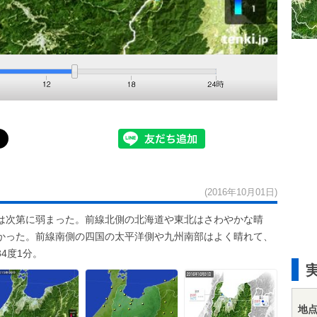
(2016年10月01日)
は次第に弱まった。前線北側の北海道や東北はさわやかな晴
かった。前線南側の四国の太平洋側や九州南部はよく晴れて、
4度1分。
地