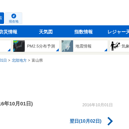
索
現在地
防災情報
天気図
指数情報
レジャー
PM2.5分布予測
地震情報
気
01日
北陸地方
富山県
016年10月01日)
2016年10月01日
翌日(10月02日)