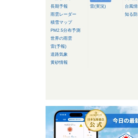
長期予報
雷(実況)
台風情
雨雲レーダー
知る防
積雪マップ
PM2.5分布予測
世界の雨雲
雷(予報)
道路気象
黄砂情報