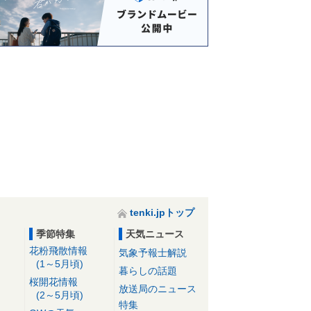
tenki.jpトップ
季節特集
天気ニュース
花粉飛散情報
気象予報士解説
(1～5月頃)
暮らしの話題
桜開花情報
放送局のニュース
(2～5月頃)
特集