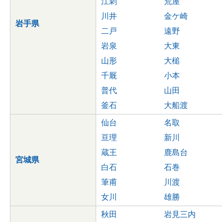
江刺
荒屋
川井
金ケ崎
岩手県
二戸
遠野
岩泉
大東
山形
大槌
千厩
小本
普代
山田
釜石
大船渡
仙台
名取
亘理
新川
蔵王
鹿島台
宮城県
白石
石巻
筆甫
川渡
女川
雄勝
秋田
岩見三内