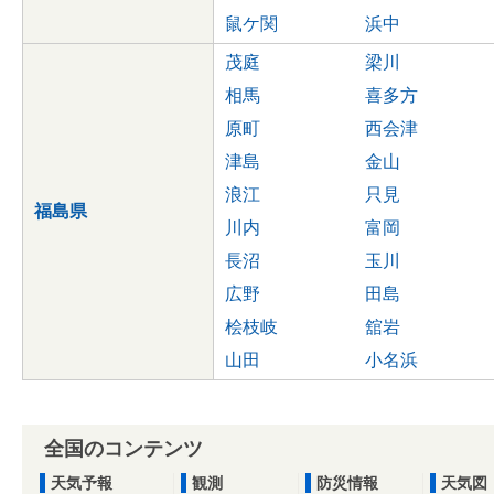
鼠ケ関
浜中
茂庭
梁川
相馬
喜多方
原町
西会津
津島
金山
浪江
只見
福島県
川内
富岡
長沼
玉川
広野
田島
桧枝岐
舘岩
山田
小名浜
全国のコンテンツ
天気予報
観測
防災情報
天気図