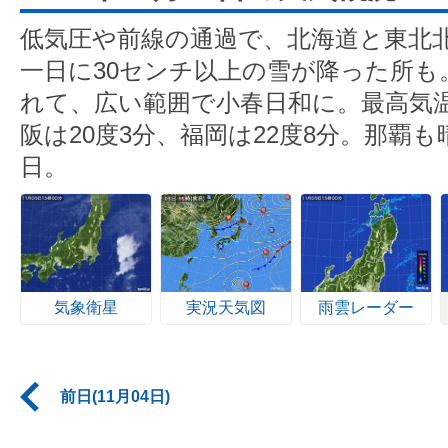
低気圧や前線の通過で、北海道と東北
一日に30センチ以上の雪が降った所も
れて、広い範囲で小春日和に。最高気温
阪は20度3分、福岡は22度8分。那覇
日。
気象衛星
実況天気図
雨雲レーダー
前日(11月04日)