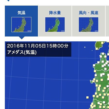
気温
降水量
風向・風速