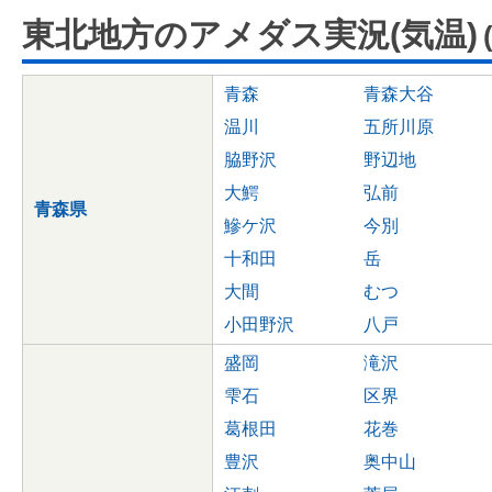
東北地方のアメダス実況(気温)
青森
青森大谷
温川
五所川原
脇野沢
野辺地
大鰐
弘前
青森県
鰺ケ沢
今別
十和田
岳
大間
むつ
小田野沢
八戸
盛岡
滝沢
雫石
区界
葛根田
花巻
豊沢
奥中山