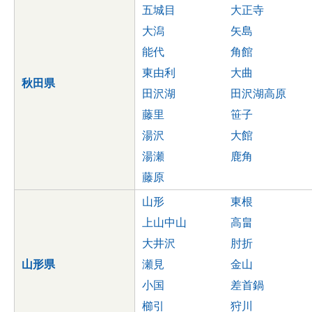
五城目
大正寺
大潟
矢島
能代
角館
東由利
大曲
秋田県
田沢湖
田沢湖高原
藤里
笹子
湯沢
大館
湯瀬
鹿角
藤原
山形
東根
上山中山
高畠
大井沢
肘折
山形県
瀬見
金山
小国
差首鍋
櫛引
狩川