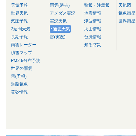
天気予報
雨雲(過去)
警報・注意報
天気図
世界天気
アメダス実況
地震情報
気象衛星
気圧予報
実況天気
津波情報
世界衛星
2週間天気
過去天気
火山情報
長期予報
雷(実況)
台風情報
雨雲レーダー
知る防災
積雪マップ
PM2.5分布予測
世界の雨雲
雷(予報)
道路気象
黄砂情報