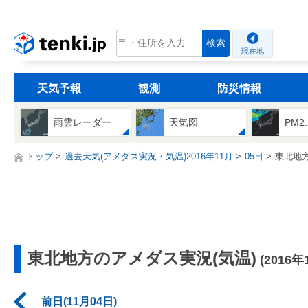
tenki.jp
検索
現在地
天気予報
観測
防災情報
雨雲レーダー
天気図
PM2
トップ
過去天気(アメダス実況・気温)2016年11月
05日
東北地
東北地方のアメダス実況(気温)
(2016年
前日(11月04日)