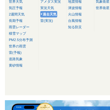
世界天気
アメダス実況
地震情報
気象衛星
気圧予報
実況天気
津波情報
世界衛星
2週間天気
過去天気
火山情報
長期予報
雷(実況)
台風情報
雨雲レーダー
知る防災
積雪マップ
PM2.5分布予測
世界の雨雲
雷(予報)
道路気象
黄砂情報