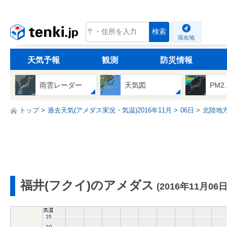
tenki.jp
検索
現在地
天気予報
観測
防災情報
雨雲レーダー
天気図
PM2
トップ
過去天気(アメダス実況・気温)2016年11月
06日
北陸地
福井(フクイ)のアメダス
(2016年11月06日