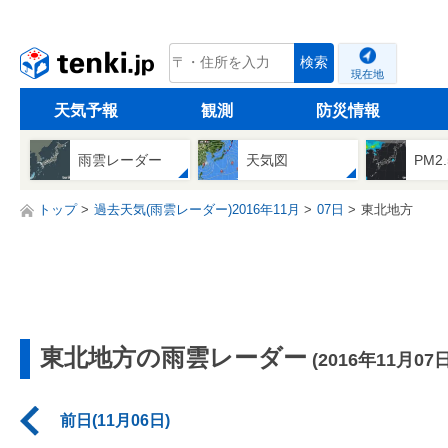
tenki.jp
検索
現在地
天気予報
観測
防災情報
雨雲レーダー
天気図
PM2
トップ
過去天気(雨雲レーダー)2016年11月
07日
東北地方
東北地方の雨雲レーダー
(2016年11月07日
前日(11月06日)