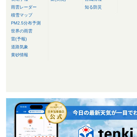
雨雲レーダー
知る防災
積雪マップ
PM2.5分布予測
世界の雨雲
雷(予報)
道路気象
黄砂情報