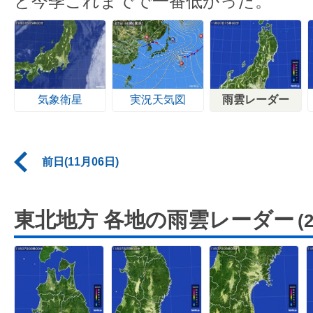
と今季これまでで一番低かった。
気象衛星
実況天気図
雨雲レーダー
前日(11月06日)
東北地方 各地の雨雲レーダー
(