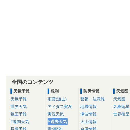
全国のコンテンツ
天気予報
観測
防災情報
天気図
天気予報
雨雲(過去)
警報・注意報
天気図
世界天気
アメダス実況
地震情報
気象衛星
気圧予報
実況天気
津波情報
世界衛星
2週間天気
過去天気
火山情報
長期予報
雷(実況)
台風情報