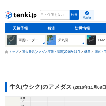
tenki.jp
検索
現在地
天気予報
観測
防災情報
雨雲レーダー
天気図
PM2
トップ
過去天気(アメダス実況・気温)2016年11月
08日
関東・
牛久(ウシク)のアメダス
(2016年11月08日