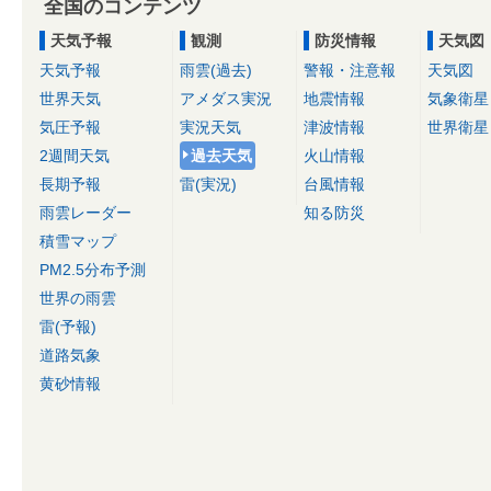
全国のコンテンツ
天気予報
観測
防災情報
天気図
天気予報
雨雲(過去)
警報・注意報
天気図
世界天気
アメダス実況
地震情報
気象衛星
気圧予報
実況天気
津波情報
世界衛星
2週間天気
過去天気
火山情報
長期予報
雷(実況)
台風情報
雨雲レーダー
知る防災
積雪マップ
PM2.5分布予測
世界の雨雲
雷(予報)
道路気象
黄砂情報