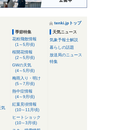
tenki.jpトップ
季節特集
天気ニュース
花粉飛散情報
気象予報士解説
(1～5月頃)
暮らしの話題
桜開花情報
放送局のニュース
(2～5月頃)
特集
GWの天気
(4～5月頃)
梅雨入り・明け
(5～7月頃)
熱中症情報
(4～9月頃)
紅葉見頃情報
天気
(10～11月頃)
ヒートショック
(10～3月頃)