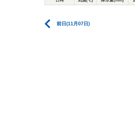
日時
気温(℃)
降水量(mm)
前日(11月07日)