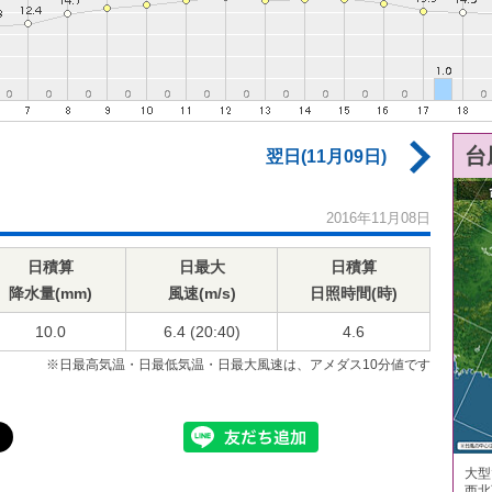
台
翌日(11月09日)
2016年11月08日
日積算
日最大
日積算
降水量(mm)
風速(m/s)
日照時間(時)
10.0
6.4 (20:40)
4.6
※日最高気温・日最低気温・日最大風速は、アメダス10分値です
大型
西北