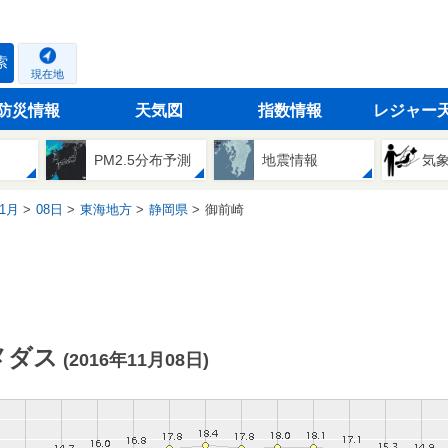
索
現在地
防災情報
天気図
指数情報
レジャー
PM2.5分布予測
地震情報
気
1月
08日
東海地方
静岡県
御前崎
メダス
(2016年11月08日)