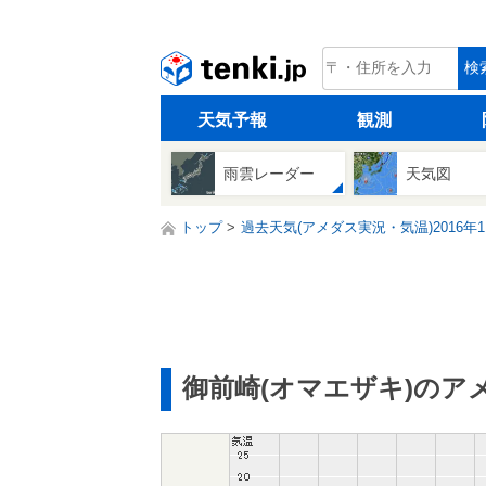
tenki.jp
検
天気予報
観測
雨雲レーダー
天気図
トップ
過去天気(アメダス実況・気温)2016年1
御前崎(オマエザキ)のア