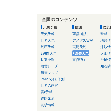
全国のコンテンツ
天気予報
観測
防災
天気予報
雨雲(過去)
警報・
世界天気
アメダス実況
地震情
気圧予報
実況天気
津波情
2週間天気
過去天気
火山情
長期予報
雷(実況)
台風情
雨雲レーダー
知る防
積雪マップ
PM2.5分布予測
世界の雨雲
雷(予報)
道路気象
黄砂情報