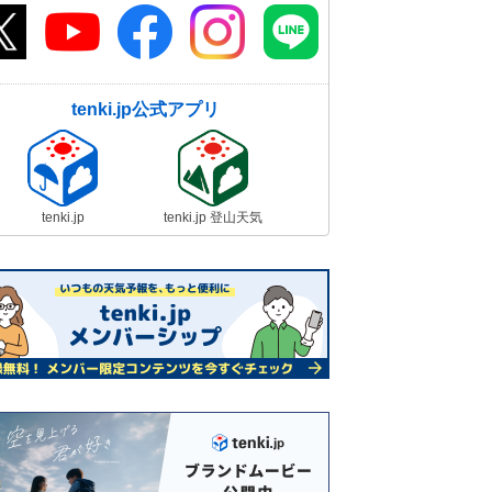
tenki.jp公式アプリ
tenki.jp
tenki.jp 登山天気