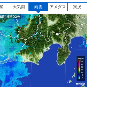
星
天気図
雨雲
アメダス
実況