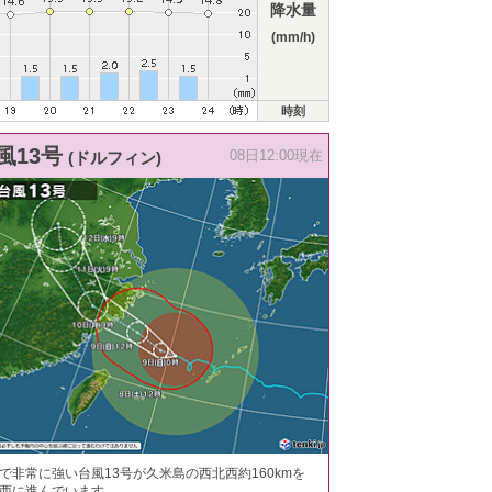
降水量
(mm/h)
時刻
風13号
(ドルフィン)
08日12:00現在
で非常に強い台風13号が久米島の西北西約160kmを
西に進んでいます