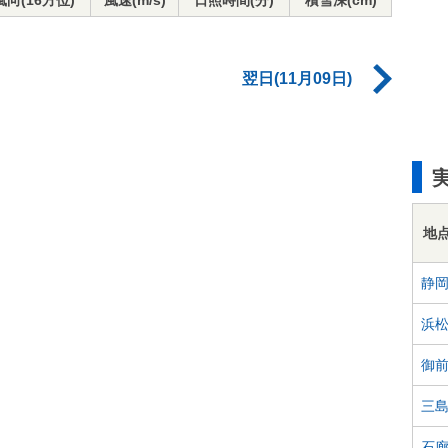
風向(16方位)
風速(m/s)
日照時間(分)
積雪深(cm)
翌日(11月09日)
地
静
浜
御
三
石