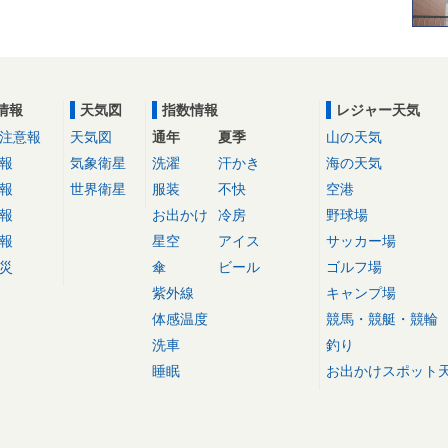
情報
天気図
指数情報
レジャー天気
注意報
天気図
通年
夏季
山の天気
報
気象衛星
洗濯
汗かき
海の天気
報
世界衛星
服装
不快
空港
報
お出かけ
冷房
野球場
報
星空
アイス
サッカー場
災
傘
ビール
ゴルフ場
紫外線
キャンプ場
体感温度
競馬・競艇・競輪
洗車
釣り
睡眠
お出かけスポット