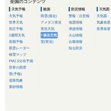
全国のコンテンツ
天気予報
観測
防災情報
天気図
天気予報
雨雲(過去)
警報・注意報
天気図
世界天気
アメダス実況
地震情報
気象衛星
気圧予報
実況天気
津波情報
世界衛星
2週間天気
過去天気
火山情報
長期予報
雷(実況)
台風情報
雨雲レーダー
知る防災
積雪マップ
PM2.5分布予測
世界の雨雲
雷(予報)
道路気象
黄砂情報