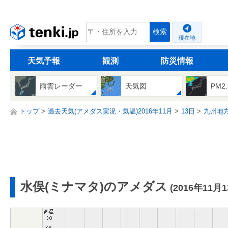
tenki.jp
検索
現在地
天気予報
観測
防災情報
雨雲レーダー
天気図
PM2
トップ
過去天気(アメダス実況・気温)2016年11月
13日
九州地
水俣(ミナマタ)のアメダス
(2016年11月1