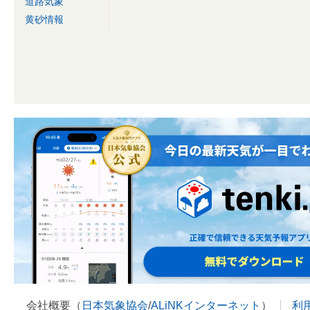
道路気象
黄砂情報
会社概要（
日本気象協会
/
ALiNKインターネット
）
利