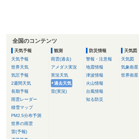
全国のコンテンツ
天気予報
観測
防災情報
天気図
天気予報
雨雲(過去)
警報・注意報
天気図
世界天気
アメダス実況
地震情報
気象衛星
気圧予報
実況天気
津波情報
世界衛星
2週間天気
過去天気
火山情報
長期予報
雷(実況)
台風情報
雨雲レーダー
知る防災
積雪マップ
PM2.5分布予測
世界の雨雲
雷(予報)