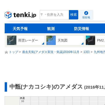
tenki.jp
検索
現在地
天気予報
観測
防災情報
雨雲レーダー
天気図
PM2
トップ
過去天気(アメダス実況・気温)2016年11月
13日
九州地
中甑(ナカコシキ)のアメダス
(2016年1