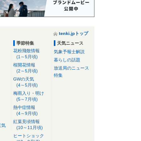
tenki.jpトップ
季節特集
天気ニュース
花粉飛散情報
気象予報士解説
(1～5月頃)
暮らしの話題
桜開花情報
放送局のニュース
(2～5月頃)
特集
GWの天気
(4～5月頃)
梅雨入り・明け
(5～7月頃)
熱中症情報
(4～9月頃)
紅葉見頃情報
天気
(10～11月頃)
ヒートショック