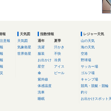
情報
天気図
指数情報
レジャー天気
注意報
天気図
通年
夏季
山の天気
報
気象衛星
洗濯
汗かき
海の天気
報
世界衛星
服装
不快
空港
報
お出かけ
冷房
野球場
報
星空
アイス
サッカー場
災
傘
ビール
ゴルフ場
紫外線
キャンプ場
体感温度
競馬・競艇・競輪
洗車
釣り
睡眠
お出かけスポット