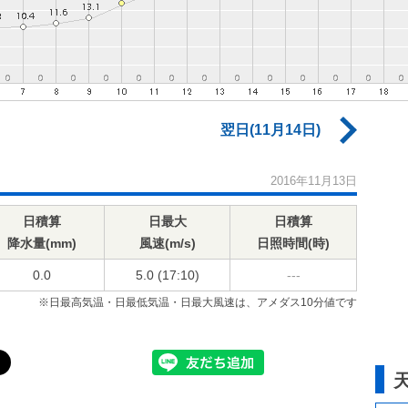
翌日(11月14日)
2016年11月13日
日積算
日最大
日積算
降水量(mm)
風速(m/s)
日照時間(時)
0.0
5.0 (17:10)
---
※日最高気温・日最低気温・日最大風速は、アメダス10分値です