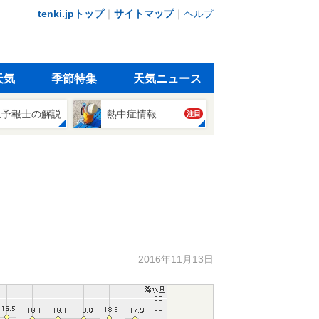
tenki.jpトップ
｜
サイトマップ
｜
ヘルプ
天気
季節特集
天気ニュース
象予報士の解説
熱中症情報
注目
2016年11月13日