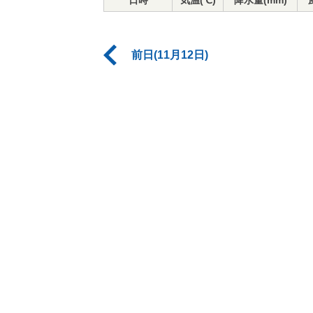
日時
気温(℃)
降水量(mm)
前日(11月12日)