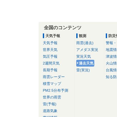
全国のコンテンツ
天気予報
観測
防災
天気予報
雨雲(過去)
警報・
世界天気
アメダス実況
地震情
気圧予報
実況天気
津波情
2週間天気
過去天気
火山情
長期予報
雷(実況)
台風情
雨雲レーダー
知る防
積雪マップ
PM2.5分布予測
世界の雨雲
雷(予報)
道路気象