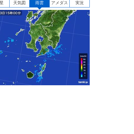
星
天気図
雨雲
アメダス
実況