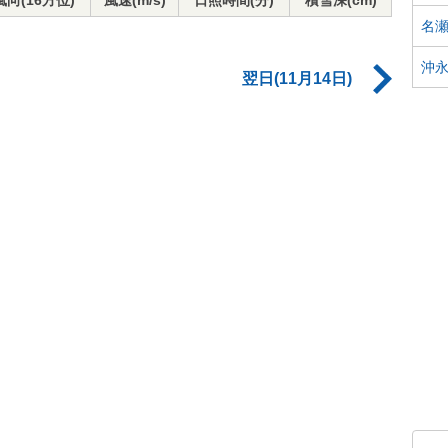
風向(16方位)
風速(m/s)
日照時間(分)
積雪深(cm)
名
沖
翌日(11月14日)