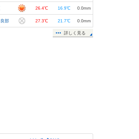
瀬
26.4℃
16.9℃
0.0
mm
永良部
27.3℃
21.7℃
0.0
mm
詳しく見る