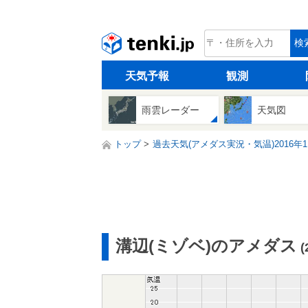
tenki.jp
検
天気予報
観測
雨雲レーダー
天気図
トップ
過去天気(アメダス実況・気温)2016年1
溝辺(ミゾベ)のアメダス