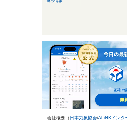
黄砂情報
会社概要（
日本気象協会
/
ALiNKイン