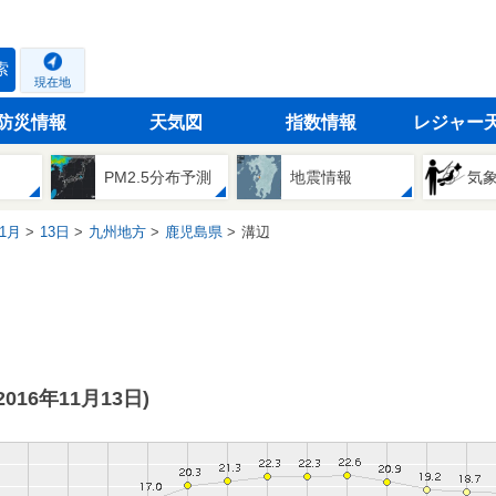
索
現在地
防災情報
天気図
指数情報
レジャー
PM2.5分布予測
地震情報
気
1月
13日
九州地方
鹿児島県
溝辺
(2016年11月13日)