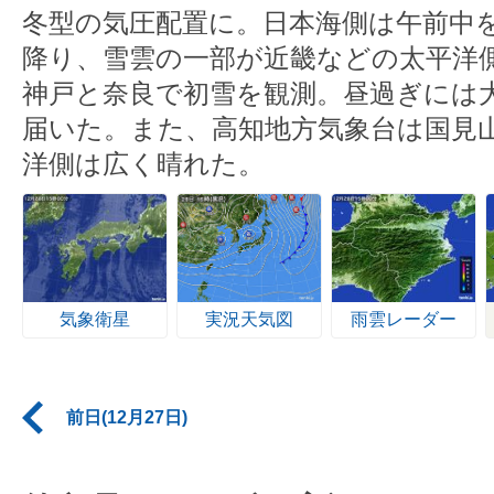
冬型の気圧配置に。日本海側は午前中
降り、雪雲の一部が近畿などの太平洋
神戸と奈良で初雪を観測。昼過ぎには
届いた。また、高知地方気象台は国見
洋側は広く晴れた。
気象衛星
実況天気図
雨雲レーダー
前日(12月27日)