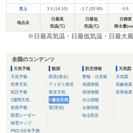
京上
3.5 (14:10)
-1.7 (20:00)
0.5
日最高
日最低
日積算
地点名
気温(℃)
気温(℃)
降水量(m
※日最高気温・日最低気温・日最大風
全国のコンテンツ
天気予報
観測
防災情報
天気図
天気予報
雨雲(過去)
警報・注意報
天気図
世界天気
アメダス実況
地震情報
気象衛星
気圧予報
実況天気
津波情報
世界衛星
2週間天気
過去天気
火山情報
長期予報
雷(実況)
台風情報
雨雲レーダー
知る防災
積雪マップ
PM2.5分布予測