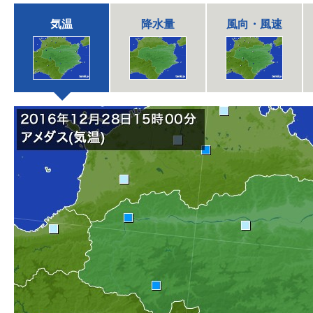
気温
降水量
風向・風速