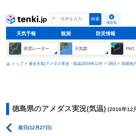
tenki.jp
検索
現在地
天気予報
観測
防災情報
雨雲レーダー
天気図
PM2
トップ
過去天気(アメダス実況・気温)2016年12月
28日
四国地
徳島県のアメダス実況(気温)
(2016年12
前日(12月27日)