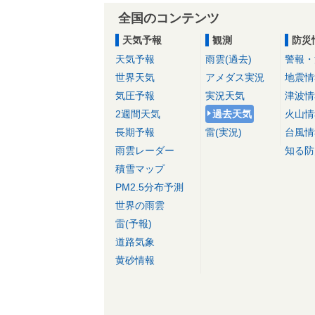
全国のコンテンツ
天気予報
観測
防災
天気予報
雨雲(過去)
警報・
世界天気
アメダス実況
地震情
気圧予報
実況天気
津波情
2週間天気
過去天気
火山情
長期予報
雷(実況)
台風情
雨雲レーダー
知る防
積雪マップ
PM2.5分布予測
世界の雨雲
雷(予報)
道路気象
黄砂情報