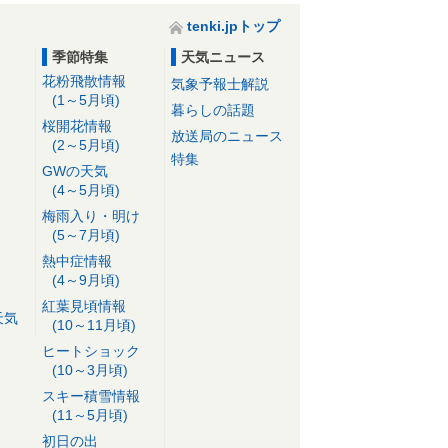
tenki.jpトップ
季節特集
天気ニュース
花粉飛散情報
気象予報士解説
(1～5月頃)
暮らしの話題
桜開花情報
放送局のニュース
(2～5月頃)
特集
GWの天気
(4～5月頃)
梅雨入り・明け
(5～7月頃)
熱中症情報
(4～9月頃)
紅葉見頃情報
天気
(10～11月頃)
ヒートショック
(10～3月頃)
スキー積雪情報
(11～5月頃)
初日の出