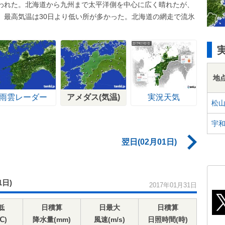
われた。北海道から九州まで太平洋側を中心に広く晴れたが、
。最高気温は30日より低い所が多かった。北海道の網走で流氷
地
雨雲レーダー
アメダス(気温)
実況天気
松
宇
翌日(02月01日)
1日)
2017年01月31日
低
日積算
日最大
日積算
℃)
降水量(mm)
風速(m/s)
日照時間(時)