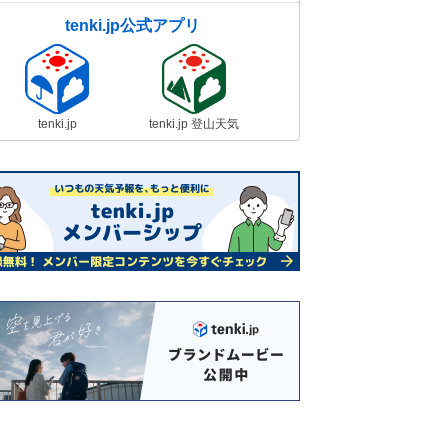
tenki.jp公式アプリ
tenki.jp
tenki.jp 登山天気