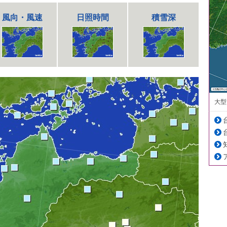
風向・風速
日照時間
積雪深
大型