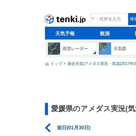
tenki.jp
検
天気予報
観測
雨雲レーダー
天気図
トップ
過去天気(アメダス実況・気温)2017年0
愛媛県のアメダス実況(気
前日(01月30日)