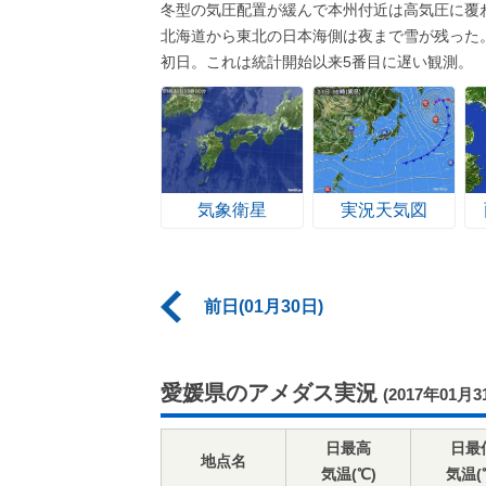
冬型の気圧配置が緩んで本州付近は高気圧に覆
北海道から東北の日本海側は夜まで雪が残った
初日。これは統計開始以来5番目に遅い観測。
気象衛星
実況天気図
前日(01月30日)
愛媛県のアメダス実況
(2017年01月3
日最高
日最
地点名
気温(℃)
気温(