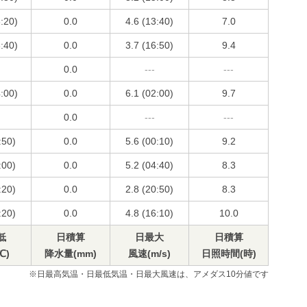
3:20)
0.0
4.6 (13:40)
7.0
3:40)
0.0
3.7 (16:50)
9.4
0.0
---
---
4:00)
0.0
6.1 (02:00)
9.7
0.0
---
---
:50)
0.0
5.6 (00:10)
9.2
:00)
0.0
5.2 (04:40)
8.3
:20)
0.0
2.8 (20:50)
8.3
:20)
0.0
4.8 (16:10)
10.0
低
日積算
日最大
日積算
℃)
降水量(mm)
風速(m/s)
日照時間(時)
※日最高気温・日最低気温・日最大風速は、アメダス10分値です