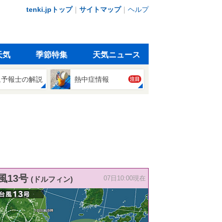
tenki.jpトップ
｜
サイトマップ
｜
ヘルプ
天気
季節特集
天気ニュース
象予報士の解説
熱中症情報
注目
風13号
(ドルフィン)
07日10:00現在