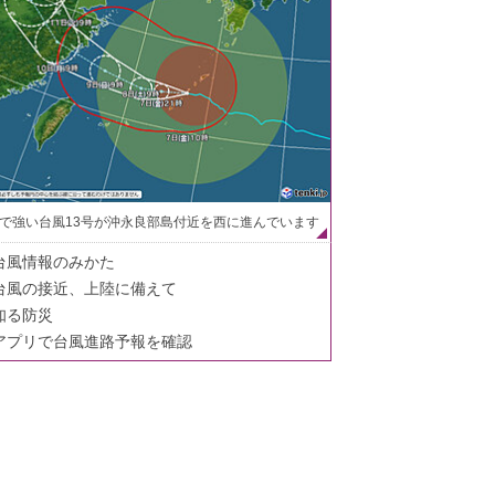
で強い台風13号が沖永良部島付近を西に進んでいます
台風情報のみかた
台風の接近、上陸に備えて
知る防災
アプリで台風進路予報を確認