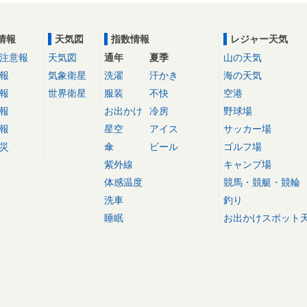
情報
天気図
指数情報
レジャー天気
注意報
天気図
通年
夏季
山の天気
報
気象衛星
洗濯
汗かき
海の天気
報
世界衛星
服装
不快
空港
報
お出かけ
冷房
野球場
報
星空
アイス
サッカー場
災
傘
ビール
ゴルフ場
紫外線
キャンプ場
体感温度
競馬・競艇・競輪
洗車
釣り
睡眠
お出かけスポット