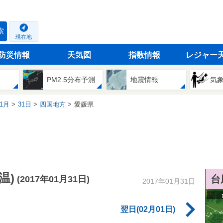
索
現在地
防災情報
天気図
指数情報
レジャー
PM2.5分布予測
地震情報
気
1月
31日
四国地方
愛媛県
温)
台
(2017年01月31日)
2017年01月31日
翌日(02月01日)