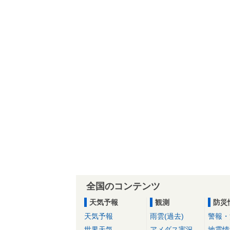
全国のコンテンツ
天気予報
観測
防災
天気予報
雨雲(過去)
警報・
世界天気
アメダス実況
地震情