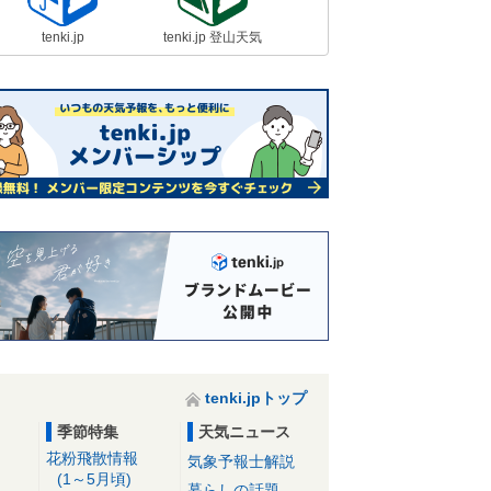
tenki.jp
tenki.jp 登山天気
tenki.jpトップ
季節特集
天気ニュース
花粉飛散情報
気象予報士解説
(1～5月頃)
暮らしの話題