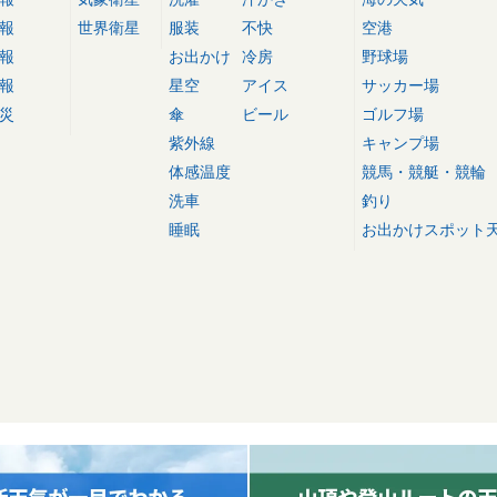
報
世界衛星
服装
不快
空港
報
お出かけ
冷房
野球場
報
星空
アイス
サッカー場
災
傘
ビール
ゴルフ場
紫外線
キャンプ場
体感温度
競馬・競艇・競輪
洗車
釣り
睡眠
お出かけスポット