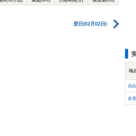
風向(16方位)
風速(m/s)
日照時間(分)
積雪深(cm)
翌日(02月02日)
地
高
多