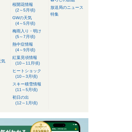
桜開花情報
放送局のニュース
(2～5月頃)
特集
GWの天気
(4～5月頃)
梅雨入り・明け
(5～7月頃)
熱中症情報
(4～9月頃)
紅葉見頃情報
天気
(10～11月頃)
ヒートショック
(10～3月頃)
スキー積雪情報
(11～5月頃)
初日の出
(12～1月頃)