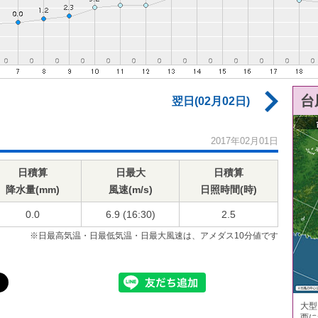
台
翌日(02月02日)
2017年02月01日
日積算
日最大
日積算
降水量(mm)
風速(m/s)
日照時間(時)
0.0
6.9 (16:30)
2.5
※日最高気温・日最低気温・日最大風速は、アメダス10分値です
大型
西に