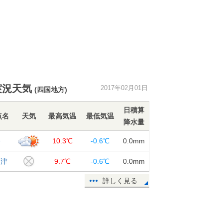
実況天気
2017年02月01日
(四国地方)
日積算
点名
天気
最高気温
最低気温
降水量
松
10.3℃
-0.6℃
0.0
mm
度津
9.7℃
-0.6℃
0.0
mm
詳しく見る