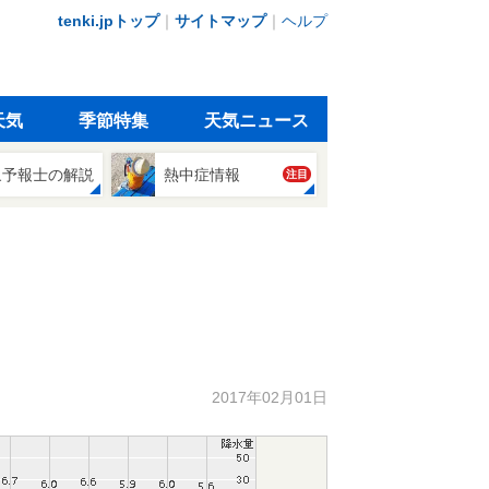
tenki.jpトップ
｜
サイトマップ
｜
ヘルプ
天気
季節特集
天気ニュース
象予報士の解説
熱中症情報
注目
2017年02月01日