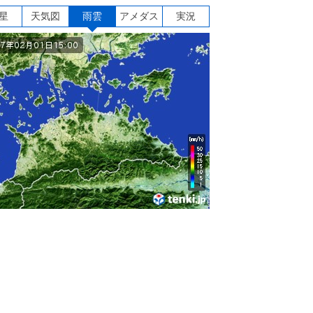
星
天気図
雨雲
アメダス
実況