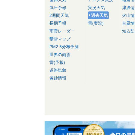
気圧予報
実況天気
津波情
2週間天気
過去天気
火山情
長期予報
雷(実況)
台風情
雨雲レーダー
知る防
積雪マップ
PM2.5分布予測
世界の雨雲
雷(予報)
道路気象
黄砂情報