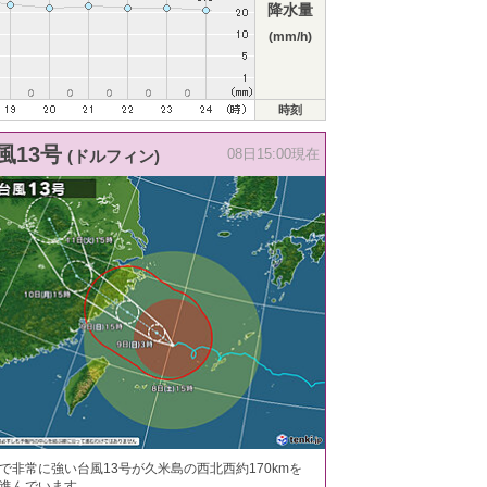
降水量
(mm/h)
時刻
風13号
(ドルフィン)
08日15:00現在
で非常に強い台風13号が久米島の西北西約170kmを
進んでいます