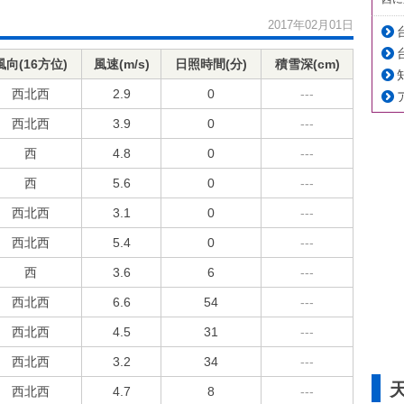
2017年02月01日
風向(16方位)
風速(m/s)
日照時間(分)
積雪深(cm)
西北西
2.9
0
---
西北西
3.9
0
---
西
4.8
0
---
西
5.6
0
---
西北西
3.1
0
---
西北西
5.4
0
---
西
3.6
6
---
西北西
6.6
54
---
西北西
4.5
31
---
西北西
3.2
34
---
西北西
4.7
8
---