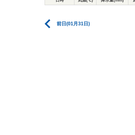
日時
気温(℃)
降水量(mm)
前日(01月31日)