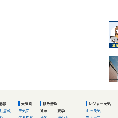
情報
天気図
指数情報
レジャー天気
注意報
天気図
通年
夏季
山の天気
報
気象衛星
洗濯
汗かき
海の天気