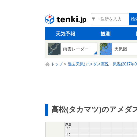
tenki.jp
検
天気予報
観測
雨雲レーダー
天気図
トップ
過去天気(アメダス実況・気温)2017年0
高松(タカマツ)のアメダ