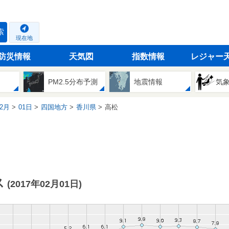
索
現在地
防災情報
天気図
指数情報
レジャー
PM2.5分布予測
地震情報
気
2月
01日
四国地方
香川県
高松
ス
(2017年02月01日)