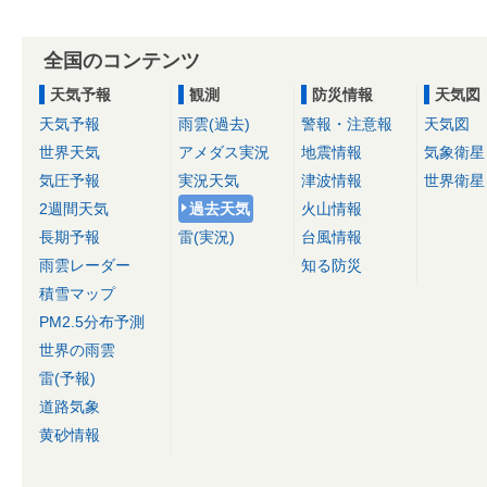
全国のコンテンツ
天気予報
観測
防災情報
天気図
天気予報
雨雲(過去)
警報・注意報
天気図
世界天気
アメダス実況
地震情報
気象衛星
気圧予報
実況天気
津波情報
世界衛星
2週間天気
過去天気
火山情報
長期予報
雷(実況)
台風情報
雨雲レーダー
知る防災
積雪マップ
PM2.5分布予測
世界の雨雲
雷(予報)
道路気象
黄砂情報