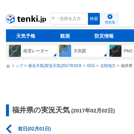
tenki.jp
検索
現在地
天気予報
観測
防災情報
雨雲レーダー
天気図
PM2
トップ
過去天気(実況天気)2017年02月
02日
北陸地方
福井県
福井県の実況天気
(2017年02月02日)
前日(02月01日)