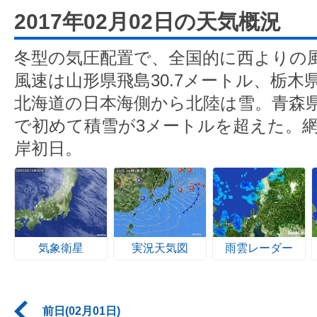
2017年02月02日の天気概況
冬型の気圧配置で、全国的に西よりの
風速は山形県飛島30.7メートル、栃木県
北海道の日本海側から北陸は雪。青森
で初めて積雪が3メートルを超えた。
岸初日。
気象衛星
実況天気図
雨雲レーダー
前日(02月01日)