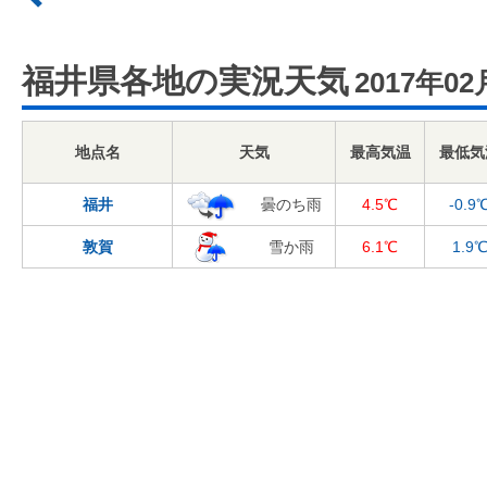
福井県各地の実況天気
2017年02
地点名
天気
最高気温
最低気
福井
曇のち雨
4.5℃
-0.9
敦賀
雪か雨
6.1℃
1.9