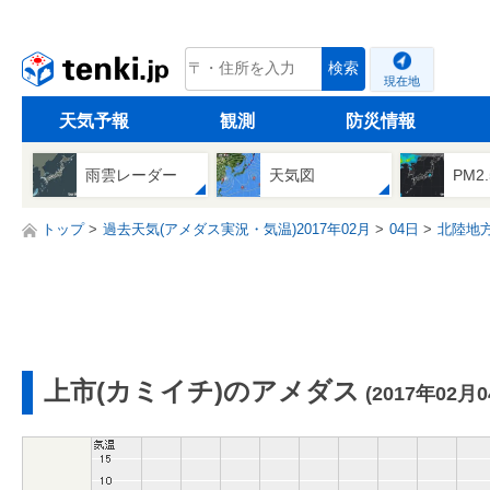
tenki.jp
検索
現在地
天気予報
観測
防災情報
雨雲レーダー
天気図
PM2
トップ
過去天気(アメダス実況・気温)2017年02月
04日
北陸地
上市(カミイチ)のアメダス
(2017年02月0