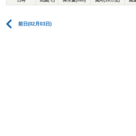
日時
気温(℃)
降水量(mm)
風向(16方位)
風速
前日(02月03日)