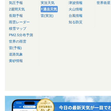
気圧予報
実況天気
津波情報
世界衛星
2週間天気
過去天気
火山情報
長期予報
雷(実況)
台風情報
雨雲レーダー
知る防災
積雪マップ
PM2.5分布予測
世界の雨雲
雷(予報)
道路気象
黄砂情報