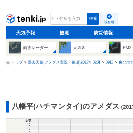
tenki.jp
検索
現在地
天気予報
観測
防災情報
雨雲レーダー
天気図
PM2
トップ
過去天気(アメダス実況・気温)2017年02月
09日
東北地
八幡平(ハチマンタイ)のアメダス
(20