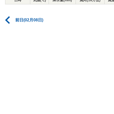
日時
気温(℃)
降水量(mm)
風向(16方位)
風速
前日(02月08日)