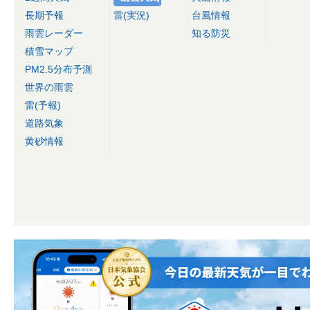
長期予報
雷(実況)
台風情報
雨雲レーダー
知る防災
積雪マップ
PM2.5分布予測
世界の雨雲
雷(予報)
道路気象
黄砂情報