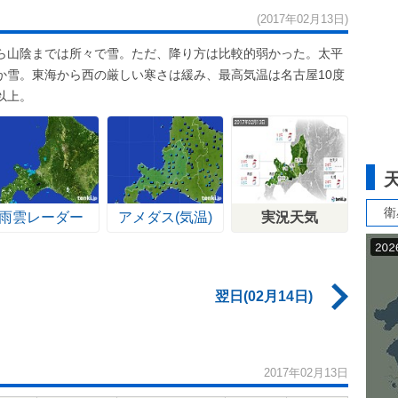
(2017年02月13日)
ら山陰までは所々で雪。ただ、降り方は比較的弱かった。太平
か雪。東海から西の厳しい寒さは緩み、最高気温は名古屋10度
以上。
衛
雨雲レーダー
アメダス(気温)
実況天気
翌日(02月14日)
2017年02月13日