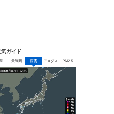
天気ガイド
星
天気図
雨雲
アメダス
PM2.5