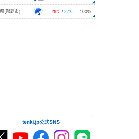
県(那覇市)
29℃
/
27℃
100%
tenki.jp公式SNS