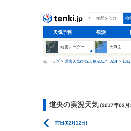
tenki.jp
検
天気予報
観測
雨雲レーダー
天気図
トップ
過去天気(実況天気)2017年02月
13日
道央の実況天気
(2017年02月
前日(02月12日)