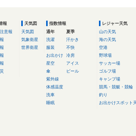
情報
天気図
指数情報
レジャー天気
注意報
天気図
通年
夏季
山の天気
報
気象衛星
洗濯
汗かき
海の天気
報
世界衛星
服装
不快
空港
報
お出かけ
冷房
野球場
報
星空
アイス
サッカー場
災
傘
ビール
ゴルフ場
紫外線
キャンプ場
体感温度
競馬・競艇・競輪
洗車
釣り
睡眠
お出かけスポット