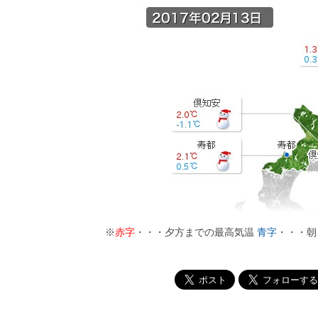
※
赤字
・・・夕方までの最高気温
青字
・・・朝