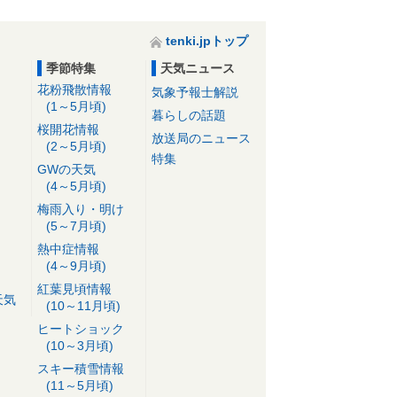
tenki.jpトップ
季節特集
天気ニュース
花粉飛散情報
気象予報士解説
(1～5月頃)
暮らしの話題
桜開花情報
放送局のニュース
(2～5月頃)
特集
GWの天気
(4～5月頃)
梅雨入り・明け
(5～7月頃)
熱中症情報
(4～9月頃)
紅葉見頃情報
天気
(10～11月頃)
ヒートショック
(10～3月頃)
スキー積雪情報
(11～5月頃)