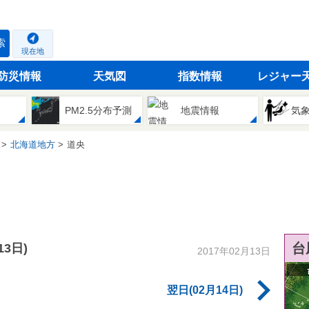
索
現在地
防災情報
天気図
指数情報
レジャー
PM2.5分布予測
地震情報
気
北海道地方
道央
台
13日)
2017年02月13日
翌日(02月14日)