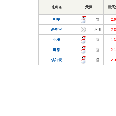
地点名
天気
最高
札幌
雪
2.
岩見沢
不明
2.
小樽
雪
1.
寿都
雪
2.
倶知安
雪
2.