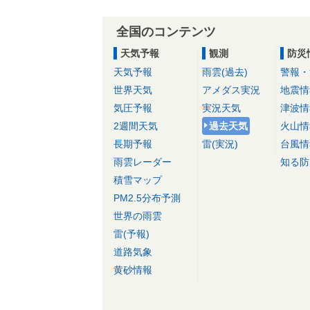
全国のコンテンツ
天気予報
観測
防災
天気予報
雨雲(過去)
警報・
世界天気
アメダス実況
地震情
気圧予報
実況天気
津波情
2週間天気
過去天気
火山情
長期予報
雷(実況)
台風情
雨雲レーダー
知る防
積雪マップ
PM2.5分布予測
世界の雨雲
雷(予報)
道路気象
黄砂情報