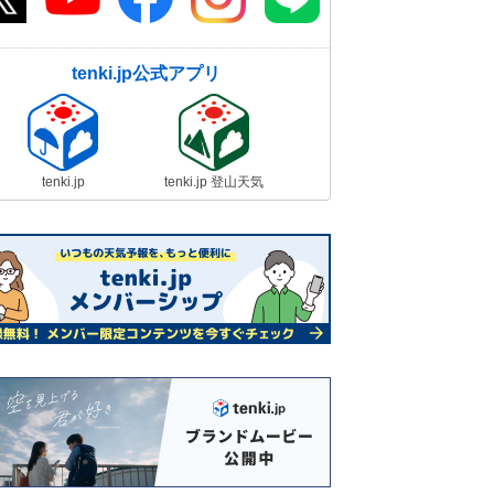
tenki.jp公式アプリ
tenki.jp
tenki.jp 登山天気