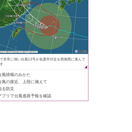
で非常に強い台風13号が名護市付近を西南西に進んで
す
台風情報のみかた
台風の接近、上陸に備えて
知る防災
アプリで台風進路予報を確認