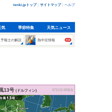
tenki.jpトップ
｜
サイトマップ
｜
ヘルプ
天気
季節特集
天気ニュース
象予報士の解説
熱中症情報
注目
風13号
(ドルフィン)
07日15:00現在