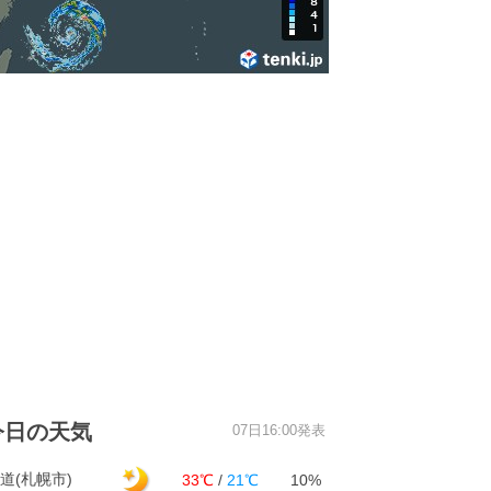
今日の天気
07日16:00発表
道(札幌市)
33℃
/
21℃
10%