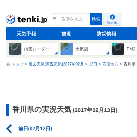
tenki.jp
検索
現在地
天気予報
観測
防災情報
雨雲レーダー
天気図
PM2
トップ
過去天気(実況天気)2017年02月
13日
四国地方
香川県
香川県の実況天気
(2017年02月13日)
前日(02月12日)