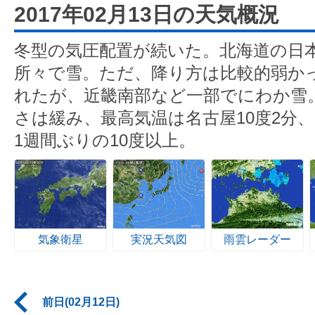
2017年02月13日の天気概況
冬型の気圧配置が続いた。北海道の日
所々で雪。ただ、降り方は比較的弱か
れたが、近畿南部など一部でにわか雪
さは緩み、最高気温は名古屋10度2分、
1週間ぶりの10度以上。
気象衛星
実況天気図
雨雲レーダー
前日(02月12日)