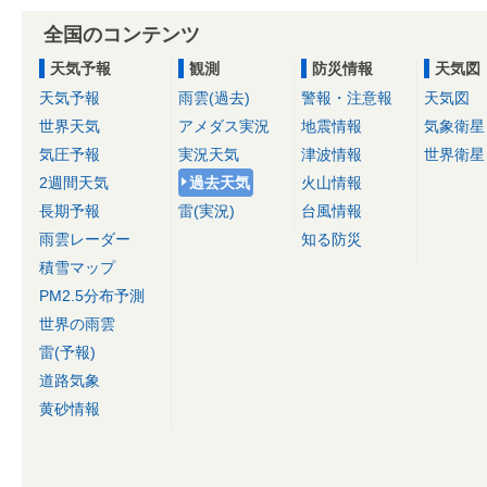
全国のコンテンツ
天気予報
観測
防災情報
天気図
天気予報
雨雲(過去)
警報・注意報
天気図
世界天気
アメダス実況
地震情報
気象衛星
気圧予報
実況天気
津波情報
世界衛星
2週間天気
過去天気
火山情報
長期予報
雷(実況)
台風情報
雨雲レーダー
知る防災
積雪マップ
PM2.5分布予測
世界の雨雲
雷(予報)
道路気象
黄砂情報