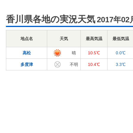
香川県各地の実況天気
2017年02
地点名
天気
最高気温
最低気温
高松
晴
10.5℃
0.0℃
多度津
不明
10.4℃
3.3℃