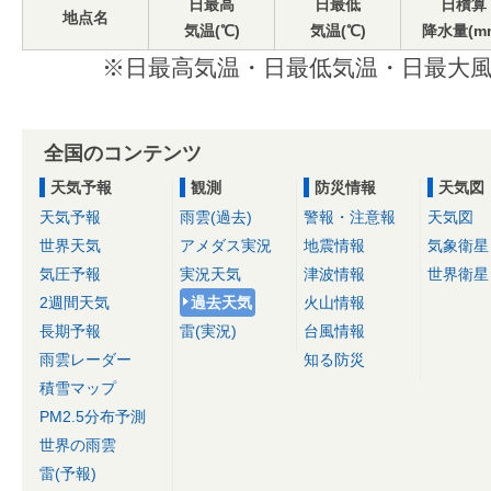
日最高
日最低
日積算
地点名
気温(℃)
気温(℃)
降水量(m
※日最高気温・日最低気温・日最大風
全国のコンテンツ
天気予報
観測
防災情報
天気図
天気予報
雨雲(過去)
警報・注意報
天気図
世界天気
アメダス実況
地震情報
気象衛星
気圧予報
実況天気
津波情報
世界衛星
2週間天気
過去天気
火山情報
長期予報
雷(実況)
台風情報
雨雲レーダー
知る防災
積雪マップ
PM2.5分布予測
世界の雨雲
雷(予報)