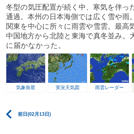
冬型の気圧配置が続く中、寒気を伴っ
通過。本州の日本海側では広く雪や雨
関東を中心に所々に雨雲や雪雲。最高
中国地方から北陸と東海で真冬並み。大
に届かなかった。
気象衛星
実況天気図
雨雲レーダー
前日(02月13日)