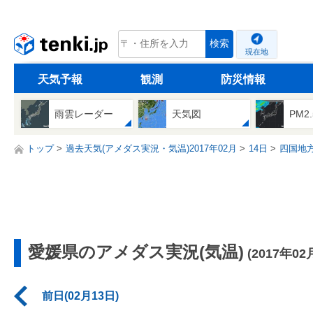
tenki.jp
検索
現在地
天気予報
観測
防災情報
雨雲レーダー
天気図
PM2
トップ
過去天気(アメダス実況・気温)2017年02月
14日
四国地
愛媛県のアメダス実況(気温)
(2017年02
前日(02月13日)