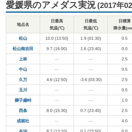
愛媛県のアメダス実況
(2017年0
日最高
日最低
日積算
地点名
気温(℃)
気温(℃)
降水量(m
松山
10.0 (13:50)
1.9 (01:30)
0.5
松山南吉田
9.7 (16:00)
1.6 (23:40)
0.0
上林
---
---
2.5
中山
---
---
0.5
久万
4.6 (12:50)
-3.6 (03:30)
2.5
玉川
---
---
0.5
獅子越峠
---
---
1.0
西条
8.0 (15:30)
0.7 (23:40)
2.5
成就社
---
---
4.0
今治
8.7 (13:10)
0.1 (23:50)
0.0