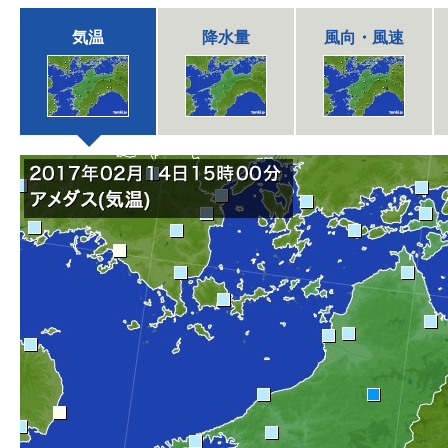
気温
降水量
風向・風速