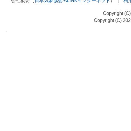
会社概要（
日本気象協会
/
ALiNKインターネット
）
利
Copyright (C
Copyright (C) 20