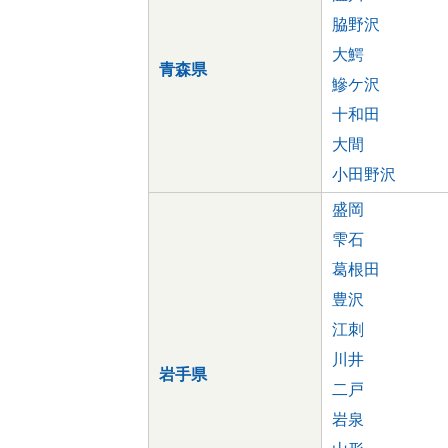
脇野沢
大鰐
青森県
鰺ケ沢
十和田
大間
小田野沢
盛岡
雫石
葛根田
豊沢
江刺
川井
岩手県
二戸
岩泉