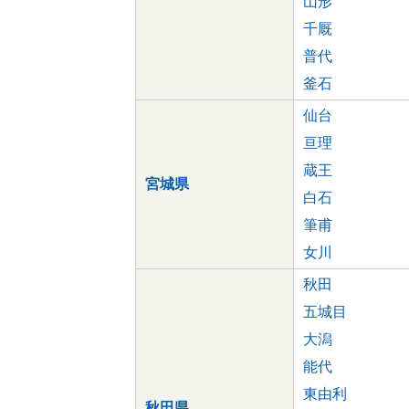
山形
千厩
普代
釜石
仙台
亘理
蔵王
宮城県
白石
筆甫
女川
秋田
五城目
大潟
能代
東由利
秋田県