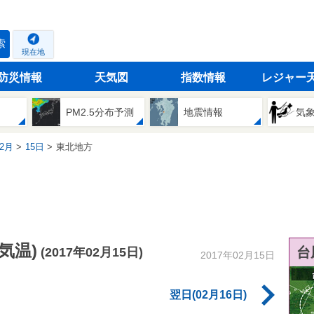
索
現在地
防災情報
天気図
指数情報
レジャー
PM2.5分布予測
地震情報
気
2月
15日
東北地方
気温)
台
(2017年02月15日)
2017年02月15日
翌日(02月16日)