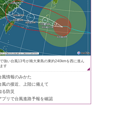
で強い台風13号が南大東島の東約240kmを西に進ん
ます
台風情報のみかた
台風の接近、上陸に備えて
知る防災
アプリで台風進路予報を確認