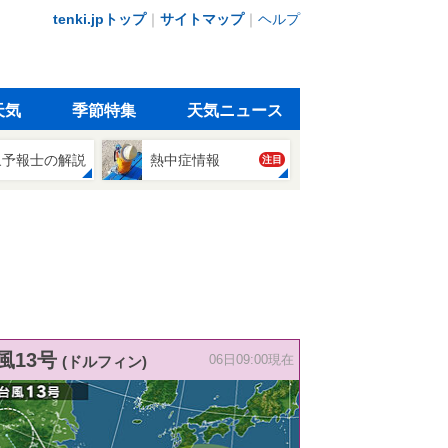
tenki.jpトップ
｜
サイトマップ
｜
ヘルプ
天気
季節特集
天気ニュース
象予報士の解説
熱中症情報
注目
風13号
(ドルフィン)
06日09:00現在