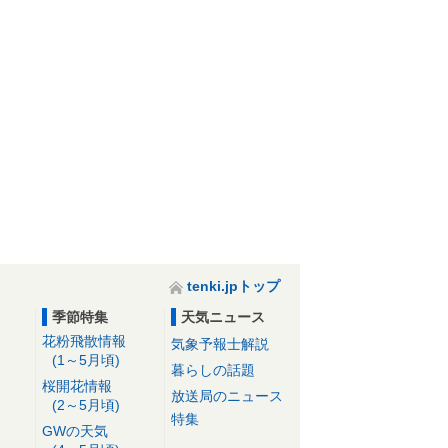
tenki.jpトップ
季節特集
天気ニュース
花粉飛散情報
気象予報士解説
(1～5月頃)
暮らしの話題
桜開花情報
放送局のニュース
(2～5月頃)
特集
GWの天気