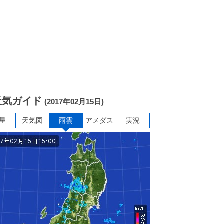
天気ガイド
(2017年02月15日)
星
天気図
雨雲
アメダス
実況