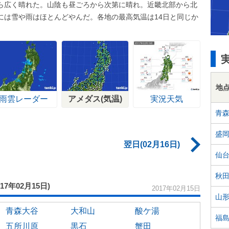
ら広く晴れた。山陰も昼ごろから次第に晴れ。近畿北部から北
には雪や雨はほとんどやんだ。各地の最高気温は14日と同じか
地
雨雲レーダー
アメダス(気温)
実況天気
青
盛
翌日(02月16日)
仙
秋
017年02月15日)
2017年02月15日
山
青森大谷
大和山
酸ケ湯
福
五所川原
黒石
蟹田