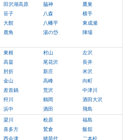
田沢湖高原
脇神
鷹巣
笹子
八森
横手
大館
八幡平
東成瀬
鹿角
湯の岱
陣場
東根
村山
左沢
高畠
尾花沢
長井
肘折
新庄
米沢
金山
高峰
向町
差首鍋
荒沢
中津川
狩川
鶴岡
酒田大沢
浜中
酒田
飛島
梁川
桧原
福島
喜多方
鷲倉
飯舘
西会津
猪苗代
二本松