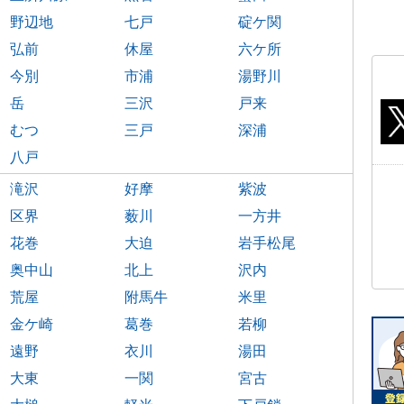
野辺地
七戸
碇ケ関
弘前
休屋
六ケ所
今別
市浦
湯野川
岳
三沢
戸来
むつ
三戸
深浦
八戸
滝沢
好摩
紫波
区界
薮川
一方井
花巻
大迫
岩手松尾
奥中山
北上
沢内
荒屋
附馬牛
米里
金ケ崎
葛巻
若柳
遠野
衣川
湯田
大東
一関
宮古