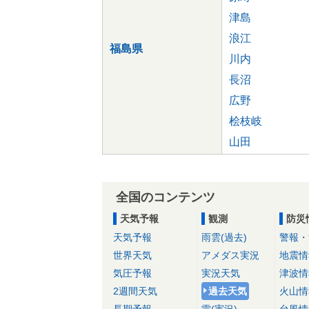
津島
浪江
福島県
川内
長沼
広野
桧枝岐
山田
全国のコンテンツ
天気予報
観測
防災
天気予報
雨雲(過去)
警報・
世界天気
アメダス実況
地震情
気圧予報
実況天気
津波情
2週間天気
過去天気
火山情