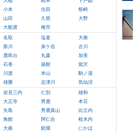
大槌
軽米
下戸鎖
小本
住田
祭畤
山田
久慈
大野
大船渡
種市
名取
塩釜
大衡
新川
泉ケ岳
古川
鹿島台
丸森
加美
石巻
築館
鴬沢
川渡
米山
駒ノ湯
雄勝
志津川
気仙沼
岩見三内
仁別
雄和
大正寺
男鹿
本荘
矢島
男鹿真山
比立内
角館
阿仁合
桧木内
大曲
鎧畑
にかほ