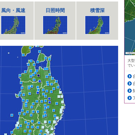
風向・風速
日照時間
積雪深
大型
でい