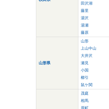
田沢湖
藤里
湯沢
湯瀬
藤原
山形
上山中山
大井沢
山形県
瀬見
小国
櫛引
鼠ケ関
茂庭
相馬
原町