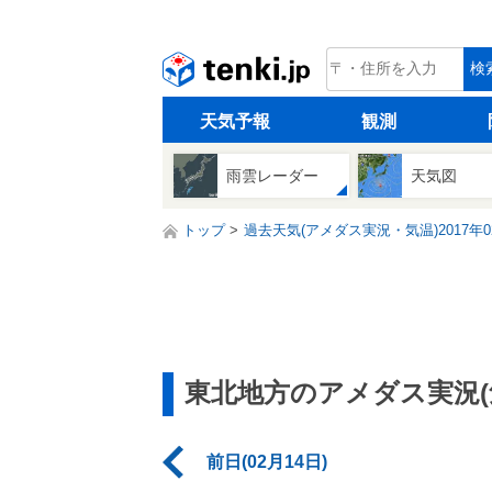
tenki.jp
検
天気予報
観測
雨雲レーダー
天気図
トップ
過去天気(アメダス実況・気温)2017年0
東北地方のアメダス実況(
前日(02月14日)