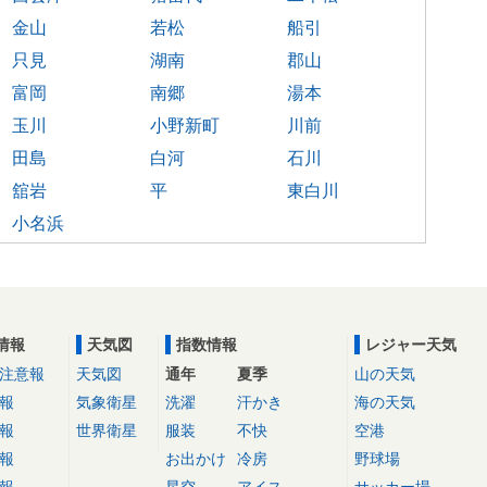
金山
若松
船引
只見
湖南
郡山
富岡
南郷
湯本
玉川
小野新町
川前
田島
白河
石川
舘岩
平
東白川
小名浜
情報
天気図
指数情報
レジャー天気
注意報
天気図
通年
夏季
山の天気
報
気象衛星
洗濯
汗かき
海の天気
報
世界衛星
服装
不快
空港
報
お出かけ
冷房
野球場