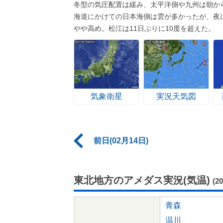
冬型の気圧配置は緩み、太平洋側や九州は朝か
海道にかけての日本海側は雲が多かったが、夜
やや高め。松江は11日ぶりに10度を超えた。
気象衛星
実況天気図
前日(02月14日)
東北地方のアメダス実況(気温)
(2
青森
温川