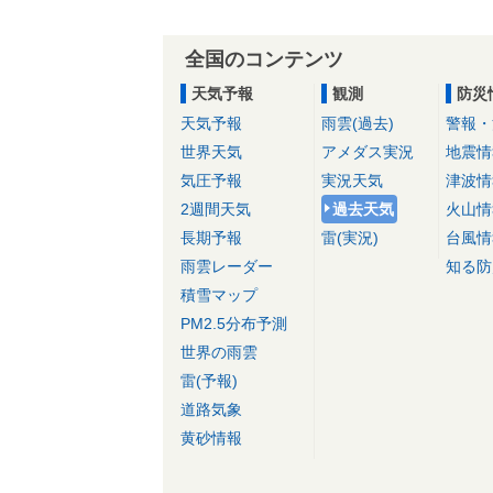
全国のコンテンツ
天気予報
観測
防災
天気予報
雨雲(過去)
警報・
世界天気
アメダス実況
地震情
気圧予報
実況天気
津波情
2週間天気
過去天気
火山情
長期予報
雷(実況)
台風情
雨雲レーダー
知る防
積雪マップ
PM2.5分布予測
世界の雨雲
雷(予報)
道路気象
黄砂情報