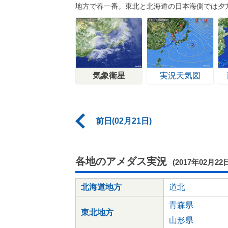
地方で春一番。東北と北海道の日本海側では夕
気象衛星
実況天気図
前日(02月21日)
各地のアメダス実況
(2017年02月22
北海道地方
道北
青森県
東北地方
山形県