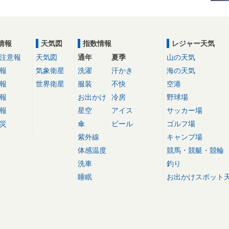
情報
天気図
指数情報
レジャー天気
注意報
天気図
通年
夏季
山の天気
報
気象衛星
洗濯
汗かき
海の天気
報
世界衛星
服装
不快
空港
報
お出かけ
冷房
野球場
報
星空
アイス
サッカー場
災
傘
ビール
ゴルフ場
紫外線
キャンプ場
体感温度
競馬・競艇・競輪
洗車
釣り
睡眠
お出かけスポット