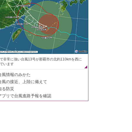
で非常に強い台風13号が那覇市の北約110kmを西に
でいます
台風情報のみかた
台風の接近、上陸に備えて
知る防災
アプリで台風進路予報を確認