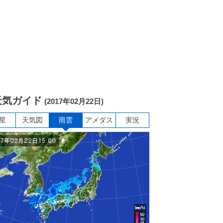
天気ガイド
(2017年02月22日)
星
天気図
雨雲
アメダス
実況