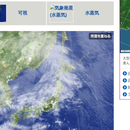
可視
水蒸気
大型
進ん