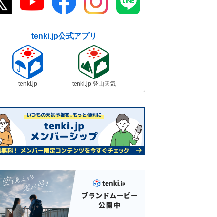
tenki.jp公式アプリ
tenki.jp
tenki.jp 登山天気