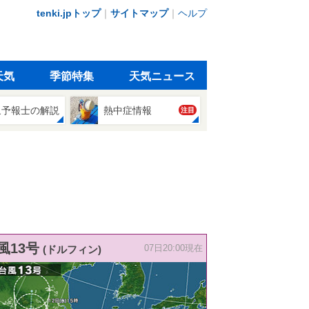
tenki.jpトップ
｜
サイトマップ
｜
ヘルプ
天気
季節特集
天気ニュース
象予報士の解説
熱中症情報
注目
風13号
(ドルフィン)
07日20:00現在