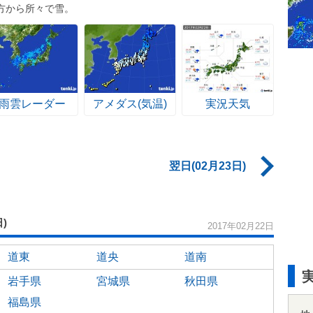
方から所々で雪。
雨雲レーダー
アメダス(気温)
実況天気
翌日(02月23日)
日)
2017年02月22日
道東
道央
道南
岩手県
宮城県
秋田県
福島県