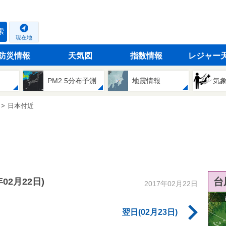
索
現在地
防災情報
天気図
指数情報
レジャー
PM2.5分布予測
地震情報
気
日本付近
台
年02月22日)
2017年02月22日
翌日(02月23日)