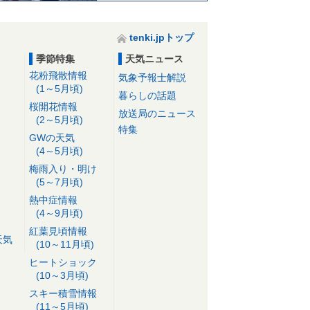
tenki.jpトップ
季節特集
天気ニュース
花粉飛散情報
気象予報士解説
(1～5月頃)
暮らしの話題
桜開花情報
放送局のニュース
(2～5月頃)
特集
GWの天気
(4～5月頃)
梅雨入り・明け
(5～7月頃)
熱中症情報
(4～9月頃)
紅葉見頃情報
天気
(10～11月頃)
ヒートショック
(10～3月頃)
スキー積雪情報
(11～5月頃)