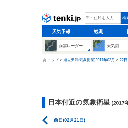
tenki.jp
検
天気予報
観測
雨雲レーダー
天気図
トップ
過去天気(気象衛星)2017年02月
22日
日本付近の気象衛星
(2017
前日(02月21日)