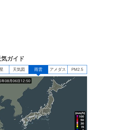
天気ガイド
星
天気図
雨雲
アメダス
PM2.5