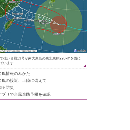
で強い台風13号が南大東島の東北東約220kmを西に
でいます
台風情報のみかた
台風の接近、上陸に備えて
知る防災
アプリで台風進路予報を確認