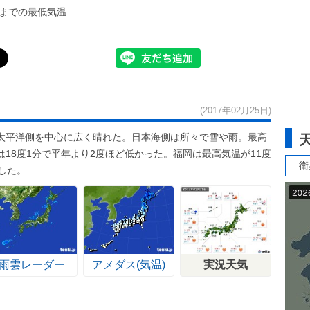
までの最低気温
(2017年02月25日)
太平洋側を中心に広く晴れた。日本海側は所々で雪や雨。最高
18度1分で平年より2度ほど低かった。福岡は最高気温が11度
衛
した。
雨雲レーダー
アメダス(気温)
実況天気