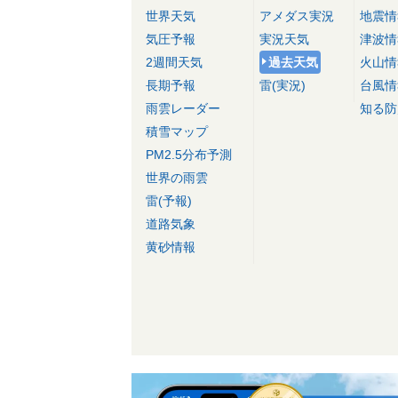
世界天気
アメダス実況
地震情
気圧予報
実況天気
津波情
2週間天気
過去天気
火山情
長期予報
雷(実況)
台風情
雨雲レーダー
知る防
積雪マップ
PM2.5分布予測
世界の雨雲
雷(予報)
道路気象
黄砂情報