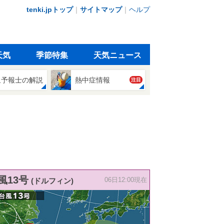
tenki.jpトップ
｜
サイトマップ
｜
ヘルプ
天気
季節特集
天気ニュース
象予報士の解説
熱中症情報
注目
風13号
(ドルフィン)
06日12:00現在