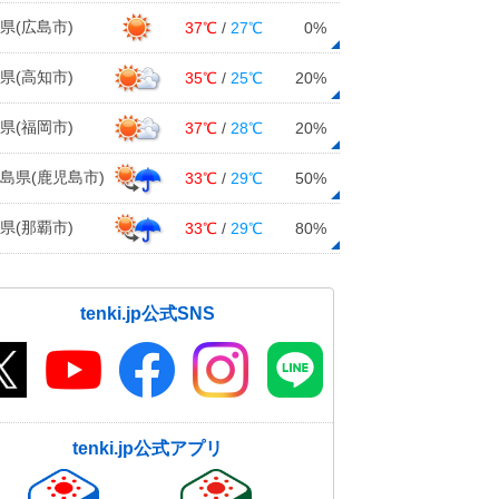
県(広島市)
37℃
/
27℃
0%
県(高知市)
35℃
/
25℃
20%
県(福岡市)
37℃
/
28℃
20%
島県(鹿児島市)
33℃
/
29℃
50%
県(那覇市)
33℃
/
29℃
80%
tenki.jp公式SNS
tenki.jp公式アプリ