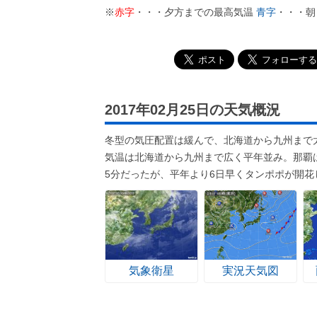
※
赤字
・・・夕方までの最高気温
青字
・・・朝
2017年02月25日の天気概況
冬型の気圧配置は緩んで、北海道から九州まで
気温は北海道から九州まで広く平年並み。那覇は
5分だったが、平年より6日早くタンポポが開花
気象衛星
実況天気図