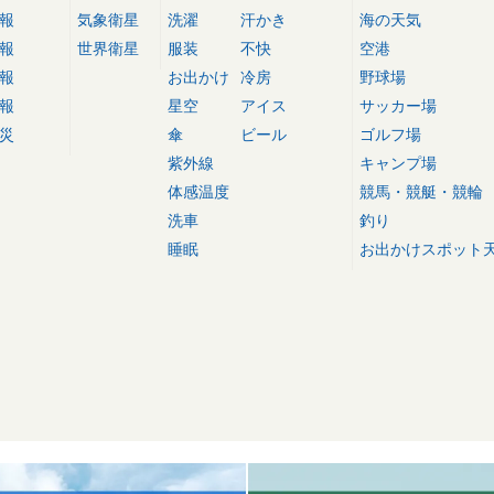
報
気象衛星
洗濯
汗かき
海の天気
報
世界衛星
服装
不快
空港
報
お出かけ
冷房
野球場
報
星空
アイス
サッカー場
災
傘
ビール
ゴルフ場
紫外線
キャンプ場
体感温度
競馬・競艇・競輪
洗車
釣り
睡眠
お出かけスポット