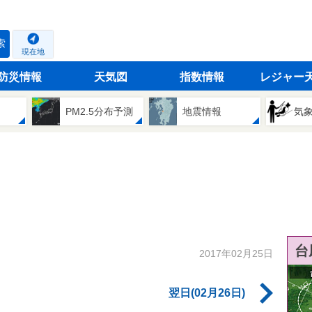
索
現在地
防災情報
天気図
指数情報
レジャー
PM2.5分布予測
地震情報
気
台
2017年02月25日
翌日(02月26日)