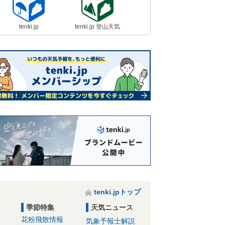
tenki.jp
tenki.jp 登山天気
tenki.jpトップ
季節特集
天気ニュース
花粉飛散情報
気象予報士解説