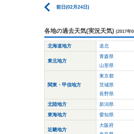
前日(02月24日)
各地の過去天気(実況天気)
(2017年
北海道地方
道北
青森県
東北地方
山形県
東京都
関東・甲信地方
茨城県
長野県
北陸地方
新潟県
東海地方
愛知県
大阪府
近畿地方