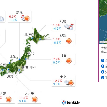
大型
進ん