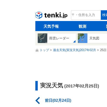
tenki.jp
検
天気予報
観測
雨雲レーダー
天気図
トップ
過去天気(実況天気)2017年02月
25日
実況天気
(2017年02月25日)
前日(02月24日)