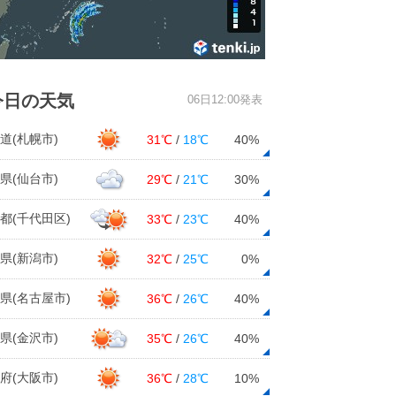
今日の天気
06日12:00発表
道(札幌市)
31℃
/
18℃
40%
県(仙台市)
29℃
/
21℃
30%
都(千代田区)
33℃
/
23℃
40%
県(新潟市)
32℃
/
25℃
0%
県(名古屋市)
36℃
/
26℃
40%
県(金沢市)
35℃
/
26℃
40%
府(大阪市)
36℃
/
28℃
10%