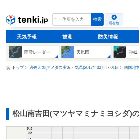
tenki.jp
検索
現在地
天気予報
観測
防災情報
雨雲レーダー
天気図
PM2
トップ
過去天気(アメダス実況・気温)2017年03月
01日
四国地
松山南吉田(マツヤマミナミヨシダ)