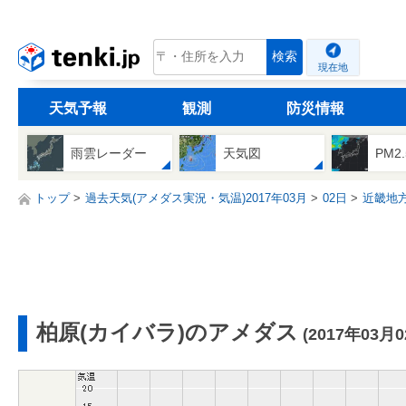
tenki.jp
検索
現在地
天気予報
観測
防災情報
雨雲レーダー
天気図
PM2
トップ
過去天気(アメダス実況・気温)2017年03月
02日
近畿地
柏原(カイバラ)のアメダス
(2017年03月0