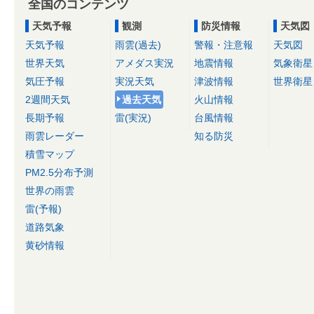
全国のコンテンツ
天気予報
観測
防災情報
天気図
天気予報
雨雲(過去)
警報・注意報
天気図
世界天気
アメダス実況
地震情報
気象衛星
気圧予報
実況天気
津波情報
世界衛星
2週間天気
過去天気
火山情報
長期予報
雷(実況)
台風情報
雨雲レーダー
知る防災
積雪マップ
PM2.5分布予測
世界の雨雲
雷(予報)
道路気象
黄砂情報