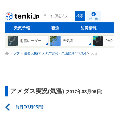
tenki.jp
検索
現在地
天気予報
観測
防災情報
雨雲レーダー
天気図
PM2
トップ
過去天気(アメダス実況・気温)2017年03月
06日
アメダス実況(気温)
(2017年03月06日)
前日(03月05日)