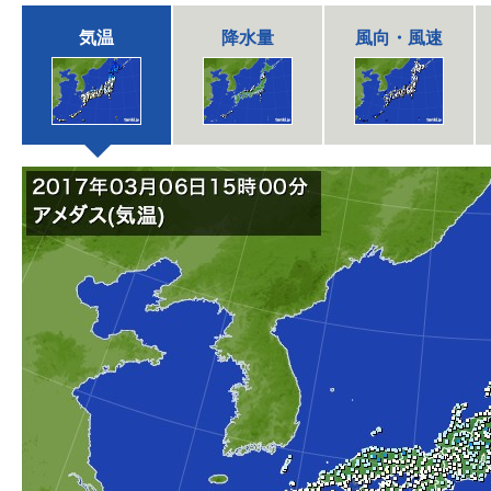
気温
降水量
風向・風速