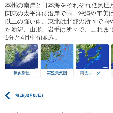
本州の南岸と日本海をそれぞれ低気圧
関東の太平洋側沿岸で雨。沖縄や奄美は
以上の強い雨。東北は北部の所々で雨
た新潟、山形、岩手は所々で、これまで
1分と4月中旬並み。
気象衛星
実況天気図
雨雲レーダー
前日(03月05日)