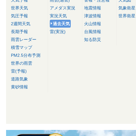
世界天気
アメダス実況
地震情報
気象衛星
気圧予報
実況天気
津波情報
世界衛星
2週間天気
過去天気
火山情報
長期予報
雷(実況)
台風情報
雨雲レーダー
知る防災
積雪マップ
PM2.5分布予測
世界の雨雲
雷(予報)
道路気象
黄砂情報