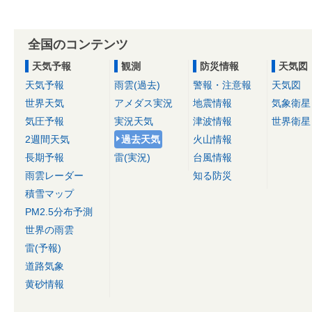
全国のコンテンツ
天気予報
観測
防災情報
天気図
天気予報
雨雲(過去)
警報・注意報
天気図
世界天気
アメダス実況
地震情報
気象衛星
気圧予報
実況天気
津波情報
世界衛星
2週間天気
過去天気
火山情報
長期予報
雷(実況)
台風情報
雨雲レーダー
知る防災
積雪マップ
PM2.5分布予測
世界の雨雲
雷(予報)
道路気象
黄砂情報