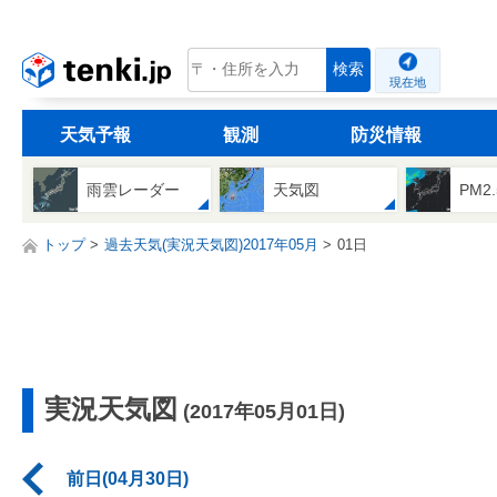
tenki.jp
検索
現在地
天気予報
観測
防災情報
雨雲レーダー
天気図
PM2
トップ
過去天気(実況天気図)2017年05月
01日
実況天気図
(2017年05月01日)
前日(04月30日)