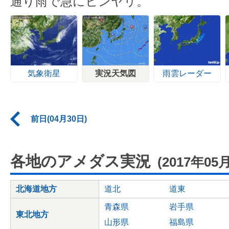
通り雨で急にヒンヤリ。
気象衛星
実況天気図
雨雲レーダー
前日(04月30日)
各地のアメダス実況
(2017年05
北海道地方
道北
道東
青森県
岩手県
東北地方
山形県
福島県