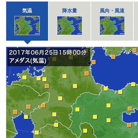
気温
降水量
風向・風速