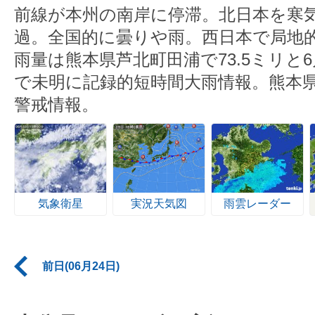
前線が本州の南岸に停滞。北日本を寒
過。全国的に曇りや雨。西日本で局地
雨量は熊本県芦北町田浦で73.5ミリと
で未明に記録的短時間大雨情報。熊本
警戒情報。
気象衛星
実況天気図
雨雲レーダー
前日(06月24日)