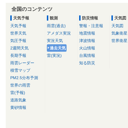
全国のコンテンツ
天気予報
観測
防災情報
天気図
天気予報
雨雲(過去)
警報・注意報
天気図
世界天気
アメダス実況
地震情報
気象衛星
気圧予報
実況天気
津波情報
世界衛星
2週間天気
過去天気
火山情報
長期予報
雷(実況)
台風情報
雨雲レーダー
知る防災
積雪マップ
PM2.5分布予測
世界の雨雲
雷(予報)
道路気象
黄砂情報