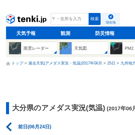
tenki.jp
検索
現在地
天気予報
観測
防災情報
雨雲レーダー
天気図
PM2
トップ
過去天気(アメダス実況・気温)2017年06月
25日
九州地
大分県のアメダス実況(気温)
(2017年06
前日(06月24日)