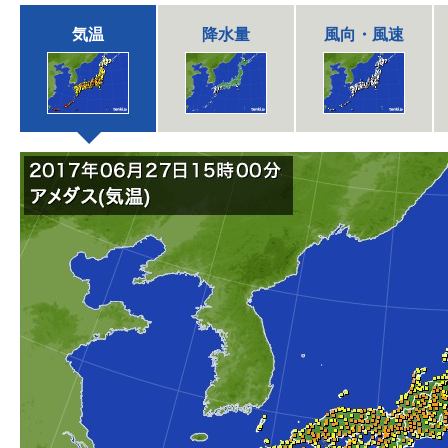
気温
降水量
風向・風速