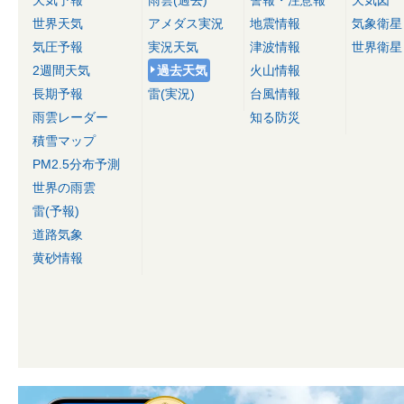
世界天気
アメダス実況
地震情報
気象衛星
気圧予報
実況天気
津波情報
世界衛星
2週間天気
過去天気
火山情報
長期予報
雷(実況)
台風情報
雨雲レーダー
知る防災
積雪マップ
PM2.5分布予測
世界の雨雲
雷(予報)
道路気象
黄砂情報