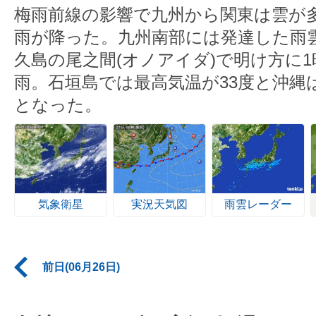
梅雨前線の影響で九州から関東は雲が
雨が降った。九州南部には発達した雨
久島の尾之間(オノアイダ)で明け方に1
雨。石垣島では最高気温が33度と沖縄
となった。
気象衛星
実況天気図
雨雲レーダー
前日(06月26日)