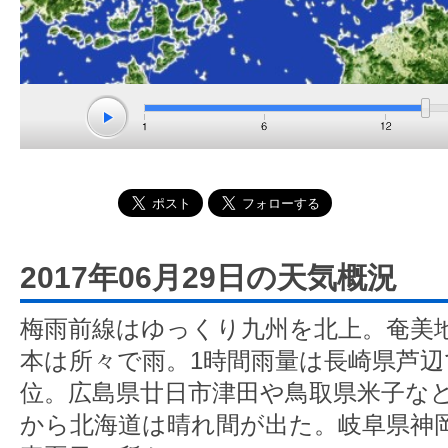
2017年06月29日の天気概況
梅雨前線はゆっくり九州を北上。奄美
本は所々で雨。1時間雨量は長崎県芦辺で
位。広島県廿日市津田や鳥取県米子など
から北海道は晴れ間が出た。岐阜県神岡