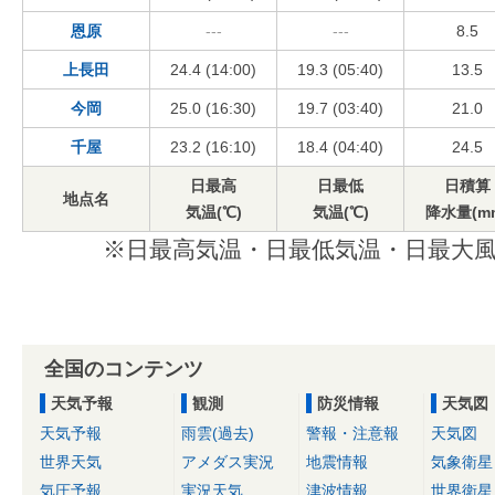
恩原
---
---
8.5
上長田
24.4 (14:00)
19.3 (05:40)
13.5
今岡
25.0 (16:30)
19.7 (03:40)
21.0
千屋
23.2 (16:10)
18.4 (04:40)
24.5
日最高
日最低
日積算
地点名
気温(℃)
気温(℃)
降水量(m
※日最高気温・日最低気温・日最大風
全国のコンテンツ
天気予報
観測
防災情報
天気図
天気予報
雨雲(過去)
警報・注意報
天気図
世界天気
アメダス実況
地震情報
気象衛星
気圧予報
実況天気
津波情報
世界衛星