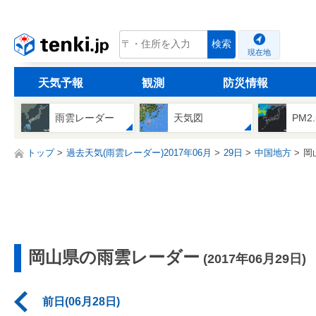
tenki.jp
検索
現在地
天気予報
観測
防災情報
雨雲レーダー
天気図
PM2
トップ
過去天気(雨雲レーダー)2017年06月
29日
中国地方
岡
岡山県の雨雲レーダー
(2017年06月29日)
前日(06月28日)