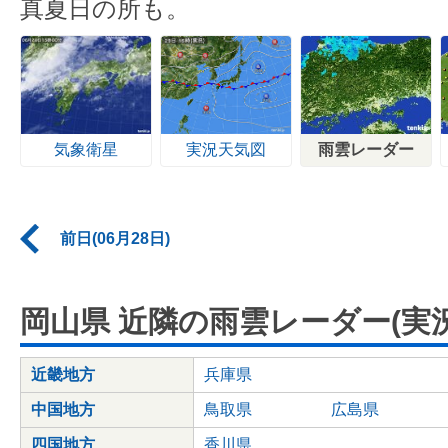
真夏日の所も。
気象衛星
実況天気図
雨雲レーダー
前日(06月28日)
岡山県 近隣の雨雲レーダー(実況
近畿地方
兵庫県
中国地方
鳥取県
広島県
四国地方
香川県