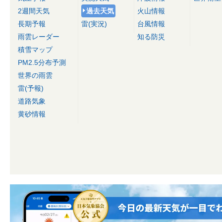
2週間天気
過去天気
火山情報
長期予報
雷(実況)
台風情報
雨雲レーダー
知る防災
積雪マップ
PM2.5分布予測
世界の雨雲
雷(予報)
道路気象
黄砂情報