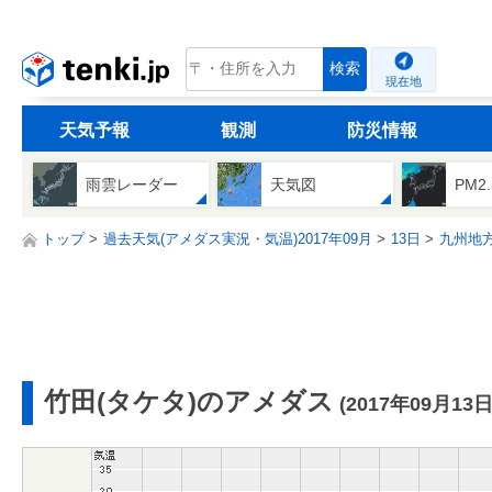
tenki.jp
検索
現在地
天気予報
観測
防災情報
雨雲レーダー
天気図
PM2
トップ
過去天気(アメダス実況・気温)2017年09月
13日
九州地
竹田(タケタ)のアメダス
(2017年09月13日