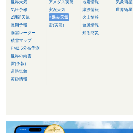
世界天気
アメダス実況
地震情報
気象衛星
気圧予報
実況天気
津波情報
世界衛星
2週間天気
過去天気
火山情報
長期予報
雷(実況)
台風情報
雨雲レーダー
知る防災
積雪マップ
PM2.5分布予測
世界の雨雲
雷(予報)
道路気象
黄砂情報