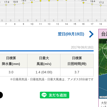
台
翌日(09月19日)
2017年09月18日
日積算
日最大
日積算
降水量(mm)
風速(m/s)
日照時間(時)
3.0
1.4 (04:00)
3.7
※日最高気温・日最低気温・日最大風速は、アメダス10分値です
大型
いま