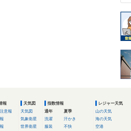
情報
天気図
指数情報
レジャー天気
注意報
天気図
通年
夏季
山の天気
報
気象衛星
洗濯
汗かき
海の天気
報
世界衛星
服装
不快
空港