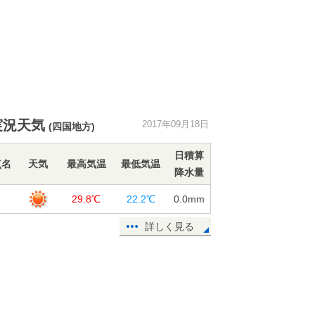
実況天気
2017年09月18日
(四国地方)
日積算
点名
天気
最高気温
最低気温
降水量
島
29.8℃
22.2℃
0.0
mm
詳しく見る