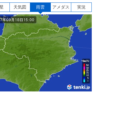
星
天気図
雨雲
アメダス
実況