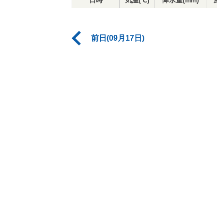
日時
気温(℃)
降水量(mm)
前日(09月17日)