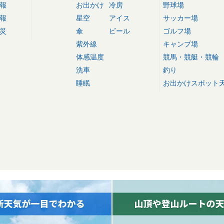
報
お出かけ
冷房
野球場
報
星空
アイス
サッカー場
災
傘
ビール
ゴルフ場
紫外線
キャンプ場
体感温度
競馬・競艇・競輪
洗車
釣り
睡眠
お出かけスポット