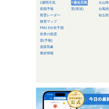
2週間天気
過去天気
火山情
長期予報
雷(実況)
台風情
雨雲レーダー
知る防
積雪マップ
PM2.5分布予測
世界の雨雲
雷(予報)
道路気象
黄砂情報