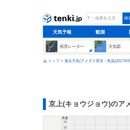
tenki.jp
検
天気予報
観測
雨雲レーダー
天気図
トップ
過去天気(アメダス実況・気温)2017年0
京上(キョウジョウ)のア