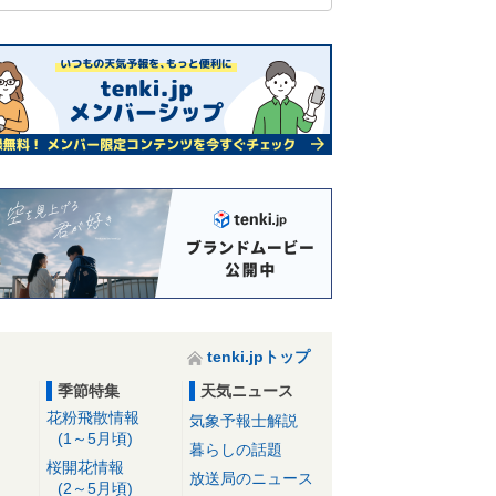
tenki.jpトップ
季節特集
天気ニュース
花粉飛散情報
気象予報士解説
(1～5月頃)
暮らしの話題
桜開花情報
放送局のニュース
(2～5月頃)