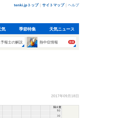
tenki.jpトップ
｜
サイトマップ
｜
ヘルプ
天気
季節特集
天気ニュース
象予報士の解説
熱中症情報
注目
2017年09月18日