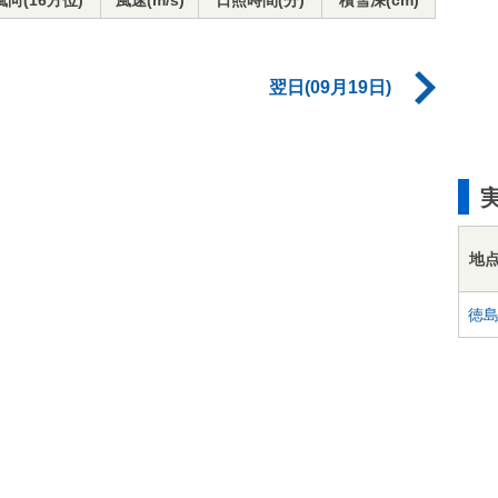
風向(16方位)
風速(m/s)
日照時間(分)
積雪深(cm)
翌日(09月19日)
地
徳