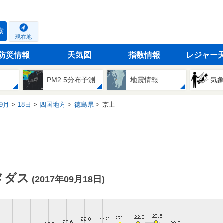
索
現在地
防災情報
天気図
指数情報
レジャー
PM2.5分布予測
地震情報
気
9月
18日
四国地方
徳島県
京上
メダス
(2017年09月18日)