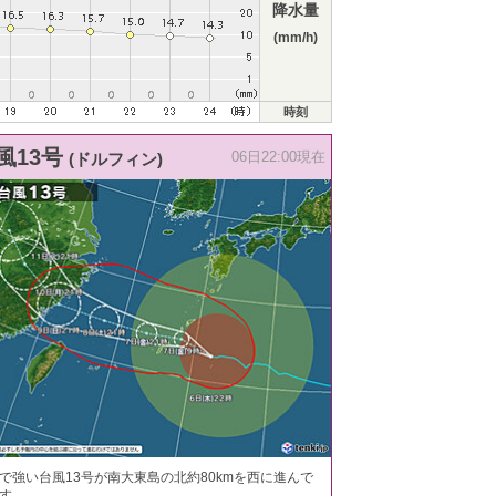
降水量
(mm/h)
時刻
風13号
(ドルフィン)
06日22:00現在
で強い台風13号が南大東島の北約80kmを西に進んで
す