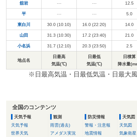
舘岩
---
---
12.5
平
---
---
5.0
東白川
30.0 (10:10)
16.0 (22:20)
14.0
山田
31.3 (10:30)
17.2 (23:40)
21.0
小名浜
31.7 (12:10)
20.3 (23:50)
2.5
日最高
日最低
日積算
地点名
気温(℃)
気温(℃)
降水量(m
※日最高気温・日最低気温・日最大風
全国のコンテンツ
天気予報
観測
防災情報
天気図
天気予報
雨雲(過去)
警報・注意報
天気図
世界天気
アメダス実況
地震情報
気象衛星