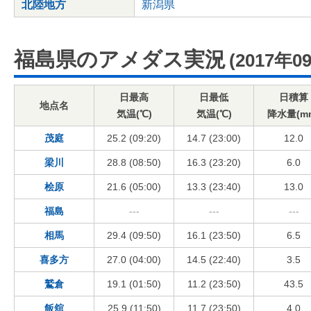
北陸地方
新潟県
福島県のアメダス実況
(2017年0
日最高
日最低
日積算
地点名
気温(℃)
気温(℃)
降水量(m
茂庭
25.2 (09:20)
14.7 (23:00)
12.0
梁川
28.8 (08:50)
16.3 (23:20)
6.0
桧原
21.6 (05:00)
13.3 (23:40)
13.0
福島
---
---
---
相馬
29.4 (09:50)
16.1 (23:50)
6.5
喜多方
27.0 (04:00)
14.5 (22:40)
3.5
鷲倉
19.1 (01:50)
11.2 (23:50)
43.5
飯舘
25.9 (11:50)
11.7 (23:50)
4.0