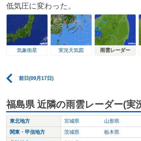
低気圧に変わった。
気象衛星
実況天気図
雨雲レーダー
前日(09月17日)
福島県 近隣の雨雲レーダー(実況
東北地方
宮城県
山形県
関東・甲信地方
茨城県
栃木県