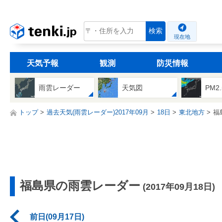
tenki.jp
検索
現在地
天気予報
観測
防災情報
雨雲レーダー
天気図
PM2
トップ
過去天気(雨雲レーダー)2017年09月
18日
東北地方
福
福島県の雨雲レーダー
(2017年09月18日)
前日(09月17日)