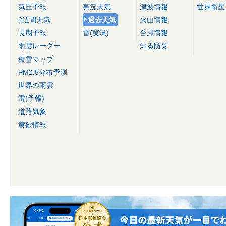
気圧予報
実況天気
津波情報
世界衛星
2週間天気
過去天気
火山情報
長期予報
雷(実況)
台風情報
雨雲レーダー
知る防災
積雪マップ
PM2.5分布予測
世界の雨雲
雷(予報)
道路気象
黄砂情報