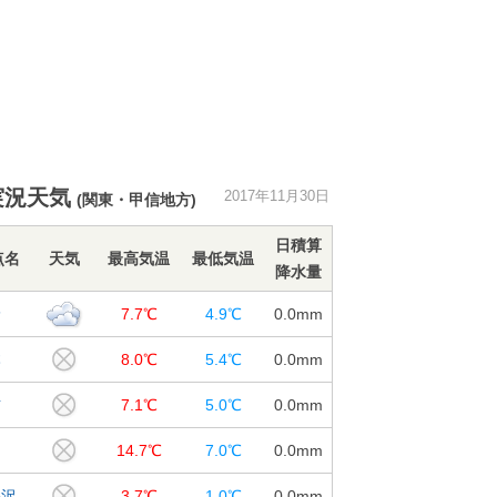
実況天気
2017年11月30日
(関東・甲信地方)
日積算
点名
天気
最高気温
最低気温
降水量
野
7.7℃
4.9℃
0.0
mm
本
8.0℃
5.4℃
0.0
mm
訪
7.1℃
5.0℃
0.0
mm
田
14.7℃
7.0℃
0.0
mm
井沢
3.7℃
1.0℃
0.0
mm