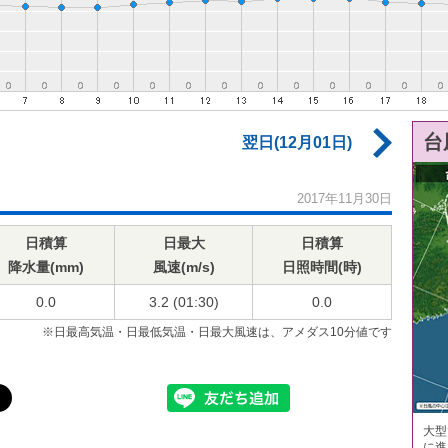
台
翌日(12月01日)
2017年11月30日
日積算
日最大
日積算
降水量(mm)
風速(m/s)
日照時間(時)
0.0
3.2 (01:30)
0.0
※日最高気温・日最低気温・日最大風速は、アメダス10分値です
大型
に進