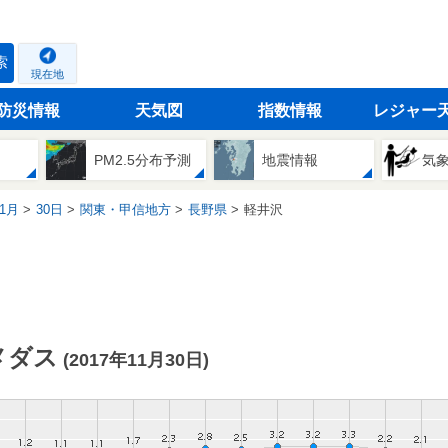
索
現在地
防災情報
天気図
指数情報
レジャー
PM2.5分布予測
地震情報
気
1月
30日
関東・甲信地方
長野県
軽井沢
メダス
(2017年11月30日)