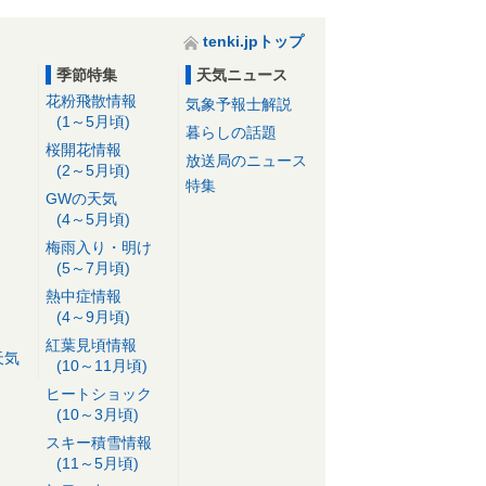
tenki.jpトップ
季節特集
天気ニュース
花粉飛散情報
気象予報士解説
(1～5月頃)
暮らしの話題
桜開花情報
放送局のニュース
(2～5月頃)
特集
GWの天気
(4～5月頃)
梅雨入り・明け
(5～7月頃)
熱中症情報
(4～9月頃)
紅葉見頃情報
天気
(10～11月頃)
ヒートショック
(10～3月頃)
スキー積雪情報
(11～5月頃)