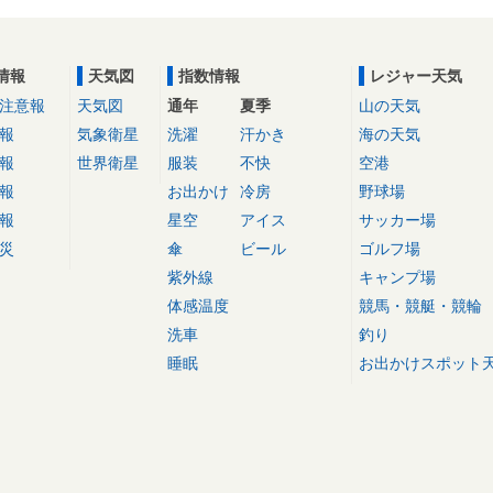
情報
天気図
指数情報
レジャー天気
注意報
天気図
通年
夏季
山の天気
報
気象衛星
洗濯
汗かき
海の天気
報
世界衛星
服装
不快
空港
報
お出かけ
冷房
野球場
報
星空
アイス
サッカー場
災
傘
ビール
ゴルフ場
紫外線
キャンプ場
体感温度
競馬・競艇・競輪
洗車
釣り
睡眠
お出かけスポット