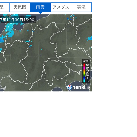
星
天気図
雨雲
アメダス
実況