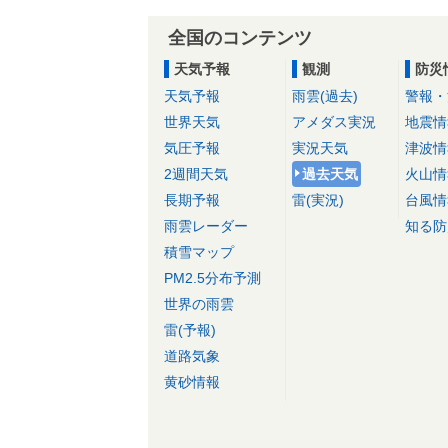
全国のコンテンツ
天気予報
観測
防災
天気予報
雨雲(過去)
警報・
世界天気
アメダス実況
地震情
気圧予報
実況天気
津波情
2週間天気
過去天気
火山情
長期予報
雷(実況)
台風情
雨雲レーダー
知る防
積雪マップ
PM2.5分布予測
世界の雨雲
雷(予報)
道路気象
黄砂情報