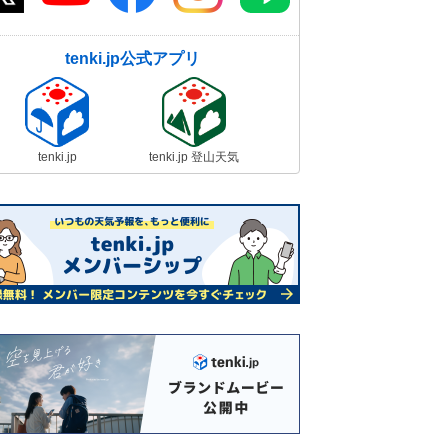
tenki.jp公式アプリ
tenki.jp
tenki.jp 登山天気