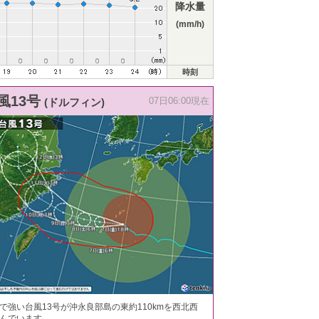
降水量
(mm/h)
時刻
風13号
(ドルフィン)
07日06:00現在
で強い台風13号が沖永良部島の東約110kmを西北西
んでいます