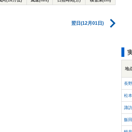
風向(16方位)
風速(m/s)
日照時間(分)
積雪深(cm)
翌日(12月01日)
地
長
松
諏
飯
軽