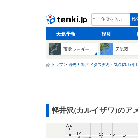
tenki.jp
検
天気予報
観測
雨雲レーダー
天気図
トップ
過去天気(アメダス実況・気温)2017年1
軽井沢(カルイザワ)のア