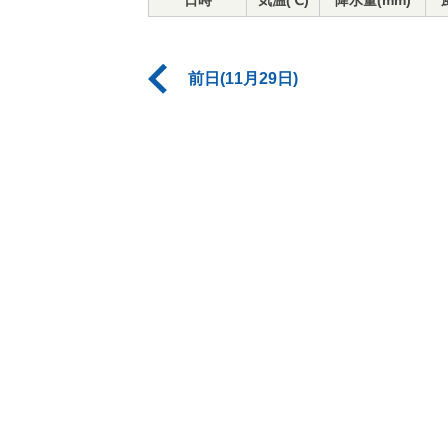
日時
気温(℃)
降水量(mm)
前日(11月29日)