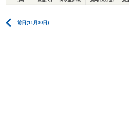
日時
気温(℃)
降水量(mm)
風向(16方位)
風速
前日(11月30日)