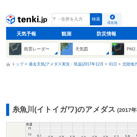
tenki.jp
検索
現在地
天気予報
観測
防災情報
雨雲レーダー
天気図
PM2
トップ
過去天気(アメダス実況・気温)2017年12月
01日
北陸地
糸魚川(イトイガワ)のアメダス
(2017