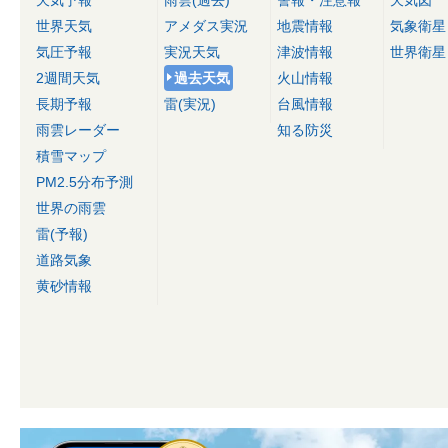
天気予報
雨雲(過去)
警報・注意報
天気図
世界天気
アメダス実況
地震情報
気象衛星
気圧予報
実況天気
津波情報
世界衛星
2週間天気
過去天気
火山情報
長期予報
雷(実況)
台風情報
雨雲レーダー
知る防災
積雪マップ
PM2.5分布予測
世界の雨雲
雷(予報)
道路気象
黄砂情報